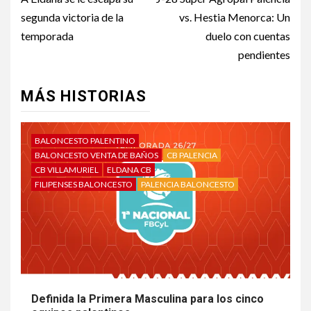
segunda victoria de la
vs. Hestia Menorca: Un
temporada
duelo con cuentas
pendientes
MÁS HISTORIAS
BALONCESTO PALENTINO
BALONCESTO VENTA DE BAÑOS
CB PALENCIA
CB VILLAMURIEL
ELDANA CB
FILIPENSES BALONCESTO
PALENCIA BALONCESTO
Definida la Primera Masculina para los cinco