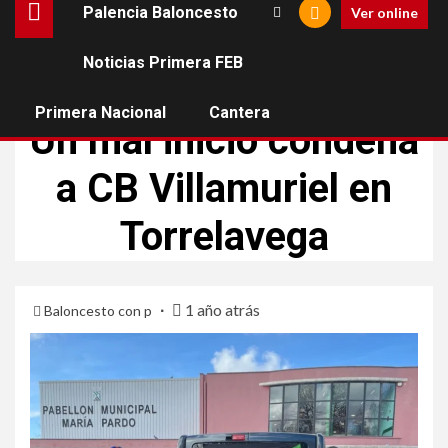
Palencia Baloncesto
Ver online
Noticias Primera FEB
CB VILLAMURIEL
PRIMERA NACIONAL
Primera Nacional
Cantera
Un mal inicio condena
a CB Villamuriel en
Torrelavega
1 año atrás
Baloncesto con p