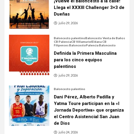
¡Vuelve el baloncesto a la calle!
Llega el XXXIII Challenger 3×3 de
Dueñas
julio 29, 2026
Baloncesto palentino
Baloncesto Venta de Baños
CB Palencia
CB Villamuriel
Eldana CB
Filipenses Baloncesto
Palencia Baloncesto
Definida la Primera Masculina
para los cinco equipos
palentinos
julio 29, 2026
Baloncesto palentino
Dani Pérez, Alberto Padilla y
Yatma Toure participan en la «I
Jornada Deportiva» que organiza
el Centro Asistencial San Juan
de Dios
julio 24, 2026