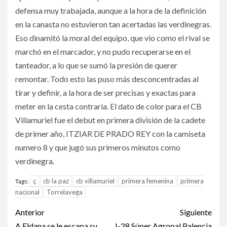
defensa muy trabajada, aunque a la hora de la definición
en la canasta no estuvieron tan acertadas las verdinegras.
Eso dinamitó la moral del equipo, que vio como el rival se
marchó en el marcador, y no pudo recuperarse en el
tanteador, a lo que se sumó la presión de querer
remontar. Todo esto las puso más desconcentradas al
tirar y definir, a la hora de ser precisas y exactas para
meter en la cesta contraria. El dato de color para el CB
Villamuriel fue el debut en primera división de la cadete
de primer año, ITZIAR DE PRADO REY con la camiseta
numero 8 y que jugó sus primeros minutos como
verdinegra.
ç
cb la paz
cb villamuriel
primera femenina
primera
Tags:
nacional
Torrelavega
Anterior
Siguiente
A Eldana se le escapa su
J-28 Súper Agropal Palencia