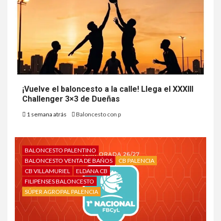
¡Vuelve el baloncesto a la calle! Llega el XXXIII
Challenger 3×3 de Dueñas
1 semana atrás
Baloncesto con p
BALONCESTO PALENTINO
BALONCESTO VENTA DE BAÑOS
CB PALENCIA
CB VILLAMURIEL
ELDANA CB
FILIPENSES BALONCESTO
SÚPER AGROPAL PALENCIA