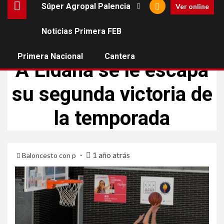
Súper Agropal Palencia
Ver online
Noticias Primera FEB
ELDANA CB
PRIMERA NACIONAL
Primera Nacional
Cantera
A Eldana se le escapa
su segunda victoria de
la temporada
1 año atrás
Baloncesto con p