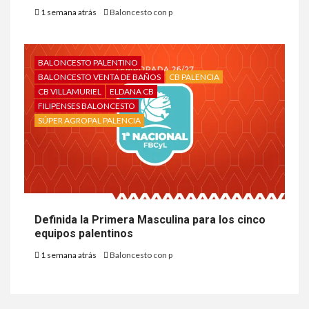
1 semana atrás
Baloncesto con p
BALONCESTO PALENTINO
BALONCESTO VENTA DE BAÑOS
CB PALENCIA
CB VILLAMURIEL
ELDANA CB
FILIPENSES BALONCESTO
SÚPER AGROPAL PALENCIA
Definida la Primera Masculina para los cinco
equipos palentinos
1 semana atrás
Baloncesto con p