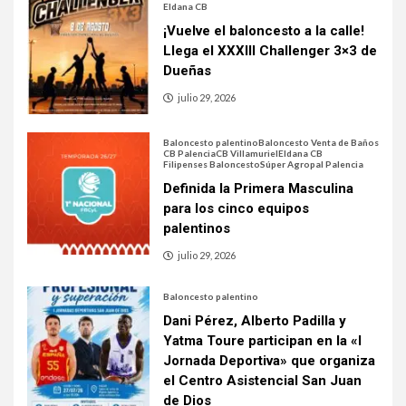
Eldana CB
¡Vuelve el baloncesto a la calle!
Llega el XXXIII Challenger 3×3 de
Dueñas
julio 29, 2026
Baloncesto palentino
Baloncesto Venta de Baños
CB Palencia
CB Villamuriel
Eldana CB
Filipenses Baloncesto
Súper Agropal Palencia
Definida la Primera Masculina
para los cinco equipos
palentinos
julio 29, 2026
Baloncesto palentino
Dani Pérez, Alberto Padilla y
Yatma Toure participan en la «I
Jornada Deportiva» que organiza
el Centro Asistencial San Juan
de Dios