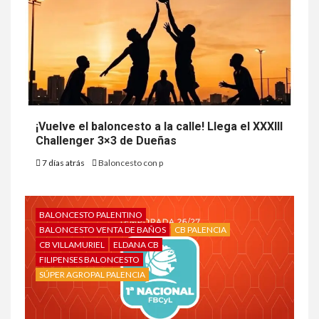
¡Vuelve el baloncesto a la calle! Llega el XXXIII
Challenger 3×3 de Dueñas
7 días atrás
Baloncesto con p
BALONCESTO PALENTINO
BALONCESTO VENTA DE BAÑOS
CB PALENCIA
CB VILLAMURIEL
ELDANA CB
FILIPENSES BALONCESTO
SÚPER AGROPAL PALENCIA