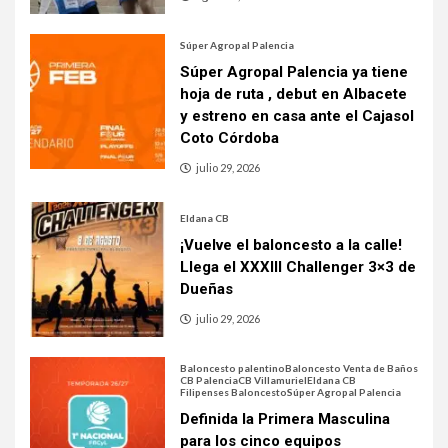
Súper Agropal Palencia
Súper Agropal Palencia ya tiene
hoja de ruta , debut en Albacete
y estreno en casa ante el Cajasol
Coto Córdoba
julio 29, 2026
Eldana CB
¡Vuelve el baloncesto a la calle!
Llega el XXXIII Challenger 3×3 de
Dueñas
julio 29, 2026
Baloncesto palentino
Baloncesto Venta de Baños
CB Palencia
CB Villamuriel
Eldana CB
Filipenses Baloncesto
Súper Agropal Palencia
Definida la Primera Masculina
para los cinco equipos