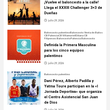
¡Vuelve el baloncesto a la calle!
Llega el XXXIII Challenger 3×3 de
Dueñas
julio 29, 2026
Baloncesto palentino
Baloncesto Venta de Baños
CB Palencia
CB Villamuriel
Eldana CB
Filipenses Baloncesto
Palencia Baloncesto
Definida la Primera Masculina
para los cinco equipos
palentinos
julio 29, 2026
Baloncesto palentino
Dani Pérez, Alberto Padilla y
Yatma Toure participan en la «I
Jornada Deportiva» que organiza
el Centro Asistencial San Juan
de Dios
julio 24, 2026