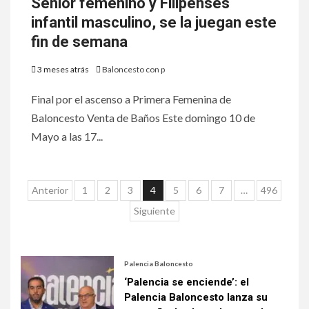
Senior femenino y Filipenses
infantil masculino, se la juegan este
fin de semana
3 meses atrás
Baloncesto con p
Final por el ascenso a Primera Femenina de
Baloncesto Venta de Baños Este domingo 10 de
Mayo a las 17...
Anterior
1
2
3
4
5
6
7
…
496
Siguiente
Palencia Baloncesto
‘Palencia se enciende’: el
Palencia Baloncesto lanza su