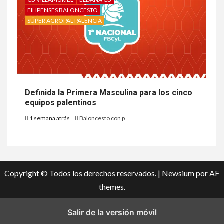
FILIPENSES BALONCESTO
SÚPER AGROPAL PALENCIA
Definida la Primera Masculina para los cinco
equipos palentinos
1 semana atrás
Baloncesto con p
Copyright © Todos los derechos reservados.
|
Newsium
por AF
themes.
Salir de la versión móvil