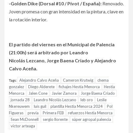
-Golden Dike (Dorsal #10 / Pívot / España):
Renovado.
Joven promesa con gran intensidad en la pintura, clave en
la rotación interior.
El partido del viernes en el Municipal de Palencia
(21:00h) será arbitrado por Leandro
Nicolás Lezcano, Jorge Baena Criado y Alejandro
Calvo Aceña.
Alejandro Calvo Aceña
Cameron Krutwig
chema
Tags:
gonzalez
Diego Alderete
fichajes Hestia Menorca
Hestia
Menorca
Jalen Cone
Javier Zamora
Jorge Baena Criado
jornada 28
Leandro Nicolás Lezcano
leb oro
Leslie
Nkereuwem
luis guil
plantilla Hestia Menorca 2024
Pol
Figueras
previa
Primera FEB
refuerzos Hestia Menorca
Sean McDonnell
sergio llorente
súper agropal palencia
victor arteaga