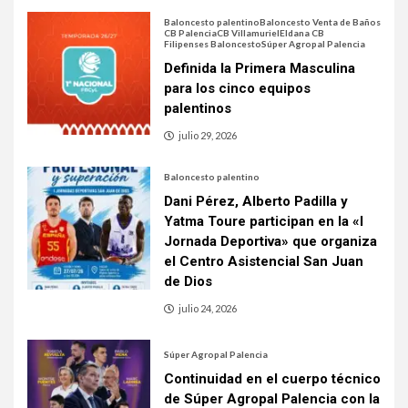
Baloncesto palentino
Baloncesto Venta de Baños
CB Palencia
CB Villamuriel
Eldana CB
Filipenses Baloncesto
Súper Agropal Palencia
Definida la Primera Masculina
para los cinco equipos
palentinos
julio 29, 2026
Baloncesto palentino
Dani Pérez, Alberto Padilla y
Yatma Toure participan en la «I
Jornada Deportiva» que organiza
el Centro Asistencial San Juan
de Dios
julio 24, 2026
Súper Agropal Palencia
Continuidad en el cuerpo técnico
de Súper Agropal Palencia con la