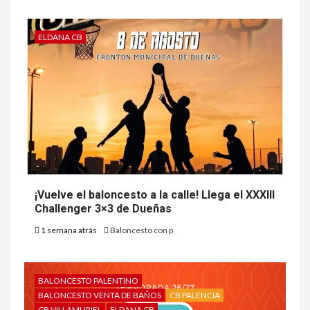
ELDANA CB
¡Vuelve el baloncesto a la calle! Llega el XXXIII
Challenger 3×3 de Dueñas
1 semana atrás
Baloncesto con p
BALONCESTO PALENTINO
BALONCESTO VENTA DE BAÑOS
CB PALENCIA
CB VILLAMURIEL
ELDANA CB