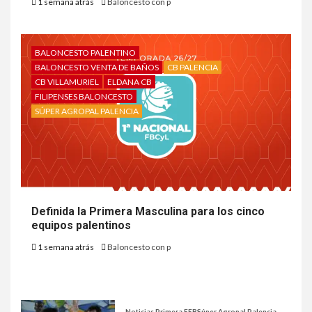
1 semana atrás
Baloncesto con p
BALONCESTO PALENTINO
BALONCESTO VENTA DE BAÑOS
CB PALENCIA
CB VILLAMURIEL
ELDANA CB
FILIPENSES BALONCESTO
SÚPER AGROPAL PALENCIA
Definida la Primera Masculina para los cinco
equipos palentinos
1 semana atrás
Baloncesto con p
Noticias Primera FEB
Súper Agropal Palencia