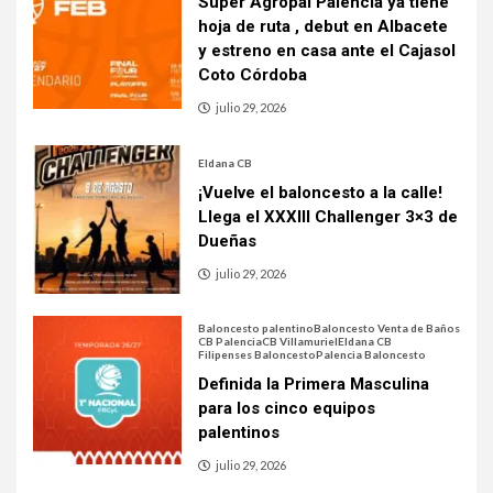
Súper Agropal Palencia ya tiene
hoja de ruta , debut en Albacete
y estreno en casa ante el Cajasol
Coto Córdoba
julio 29, 2026
Eldana CB
¡Vuelve el baloncesto a la calle!
Llega el XXXIII Challenger 3×3 de
Dueñas
julio 29, 2026
Baloncesto palentino
Baloncesto Venta de Baños
CB Palencia
CB Villamuriel
Eldana CB
Filipenses Baloncesto
Palencia Baloncesto
Definida la Primera Masculina
para los cinco equipos
palentinos
julio 29, 2026