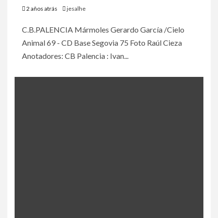
2 años atrás
jesalhe
C.B.PALENCIA Mármoles Gerardo García /Cielo
Animal 69 - CD Base Segovia 75 Foto Raúl Cieza
Anotadores: CB Palencia : Ivan...