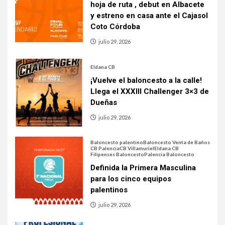
hoja de ruta , debut en Albacete
y estreno en casa ante el Cajasol
Coto Córdoba
julio 29, 2026
Eldana CB
¡Vuelve el baloncesto a la calle!
Llega el XXXIII Challenger 3×3 de
Dueñas
julio 29, 2026
Baloncesto palentino
Baloncesto Venta de Baños
CB Palencia
CB Villamuriel
Eldana CB
Filipenses Baloncesto
Palencia Baloncesto
Definida la Primera Masculina
para los cinco equipos
palentinos
julio 29, 2026