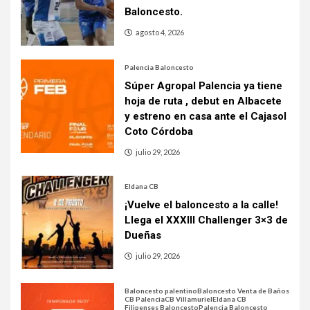
Baloncesto.
agosto 4, 2026
Palencia Baloncesto
Súper Agropal Palencia ya tiene
hoja de ruta , debut en Albacete
y estreno en casa ante el Cajasol
Coto Córdoba
julio 29, 2026
Eldana CB
¡Vuelve el baloncesto a la calle!
Llega el XXXIII Challenger 3×3 de
Dueñas
julio 29, 2026
Baloncesto palentino
Baloncesto Venta de Baños
CB Palencia
CB Villamuriel
Eldana CB
Filipenses Baloncesto
Palencia Baloncesto