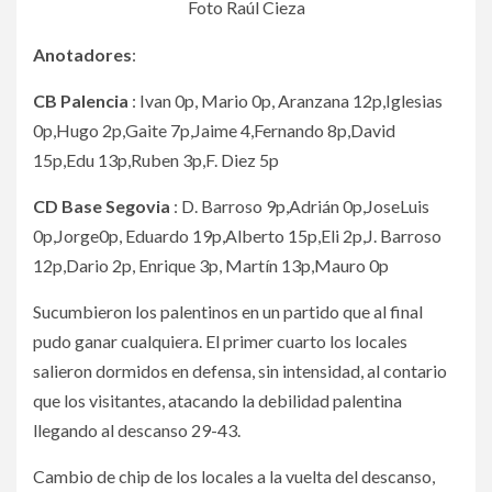
Foto Raúl Cieza
Anotadores
:
CB Palencia
: Ivan 0p, Mario 0p, Aranzana 12p,Iglesias
0p,Hugo 2p,Gaite 7p,Jaime 4,Fernando 8p,David
15p,Edu 13p,Ruben 3p,F. Diez 5p
CD Base Segovia
: D. Barroso 9p,Adrián 0p,JoseLuis
0p,Jorge0p, Eduardo 19p,Alberto 15p,Eli 2p,J. Barroso
12p,Dario 2p, Enrique 3p, Martín 13p,Mauro 0p
Sucumbieron los palentinos en un partido que al final
pudo ganar cualquiera. El primer cuarto los locales
salieron dormidos en defensa, sin intensidad, al contario
que los visitantes, atacando la debilidad palentina
llegando al descanso 29-43.
Cambio de chip de los locales a la vuelta del descanso,