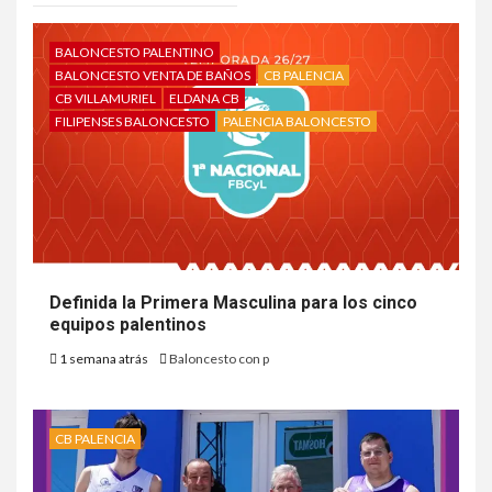
BALONCESTO PALENTINO
BALONCESTO VENTA DE BAÑOS
CB PALENCIA
CB VILLAMURIEL
ELDANA CB
FILIPENSES BALONCESTO
PALENCIA BALONCESTO
Definida la Primera Masculina para los cinco
equipos palentinos
1 semana atrás
Baloncesto con p
CB PALENCIA