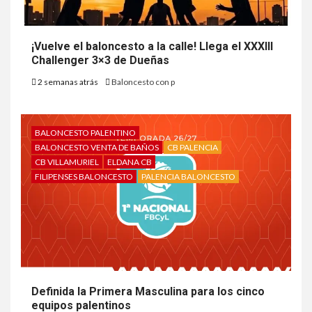
¡Vuelve el baloncesto a la calle! Llega el XXXIII
Challenger 3×3 de Dueñas
2 semanas atrás
Baloncesto con p
BALONCESTO PALENTINO
BALONCESTO VENTA DE BAÑOS
CB PALENCIA
CB VILLAMURIEL
ELDANA CB
FILIPENSES BALONCESTO
PALENCIA BALONCESTO
Definida la Primera Masculina para los cinco
equipos palentinos