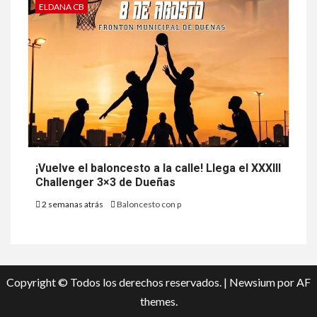
ELDANA CB
¡Vuelve el baloncesto a la calle! Llega el XXXIII
Challenger 3×3 de Dueñas
2 semanas atrás
Baloncesto con p
Copyright © Todos los derechos reservados.
|
Newsium
por AF
themes.