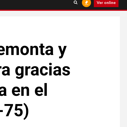
Ver online
remonta y
a gracias
a en el
-75)