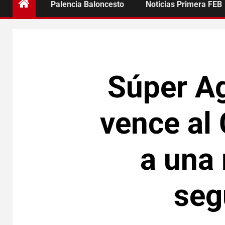
Palencia Baloncesto
Noticias Primera FEB
Súper Ag
vence al
a una 
seg