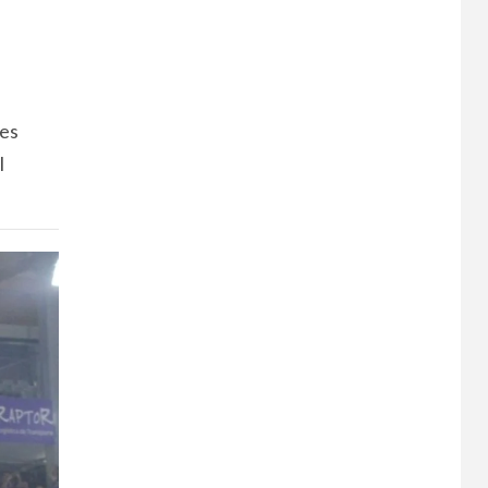
tes
l