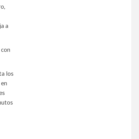
ro,
ja a
s con
ta los
 en
es
inutos