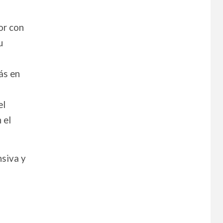
or con
u
ás en
el
 el
nsiva y