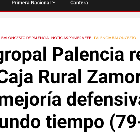
Primera Nacional
Cantera
BALONCESTO DE PALENCIA
NOTICIAS PRIMERA FEB
PALENCIA BALONCESTO
ropal Palencia 
 Caja Rural Zamor
mejoría defensiv
undo tiempo (79