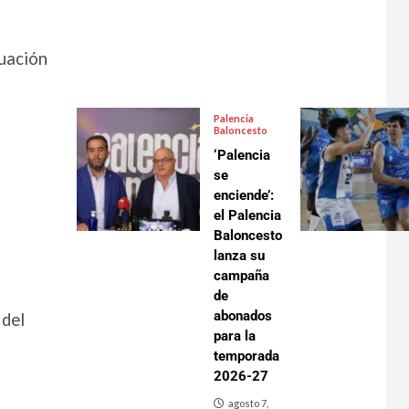
tuación
Palencia
Baloncesto
‘Palencia
se
enciende’:
el Palencia
Baloncesto
lanza su
campaña
de
abonados
 del
para la
u
temporada
2026-27
agosto 7,