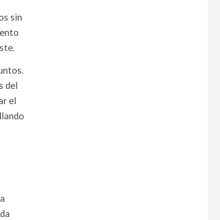
os sin
mento
ste.
untos.
s del
ar el
llando
ra
nda