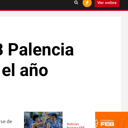
Ver online
B Palencia
el año
rse de
Noticias
Primera FEB