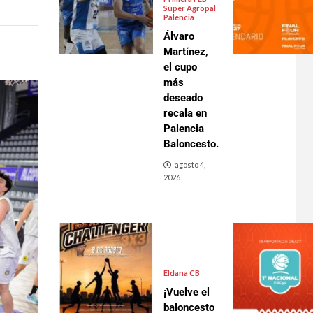
Súper Agropal
Palencia
Álvaro
Martínez,
el cupo
más
deseado
recala en
Palencia
Baloncesto.
agosto 4,
2026
Eldana CB
¡Vuelve el
baloncesto