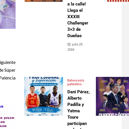
a la calle!
Llega el
XXXIII
Challenger
3×3 de
Dueñas
julio 29,
2026
iguiente
de Súper
Palencia
Baloncesto
palentino
Dani Pérez,
Alberto
Padilla y
Yatma
Toure
participan