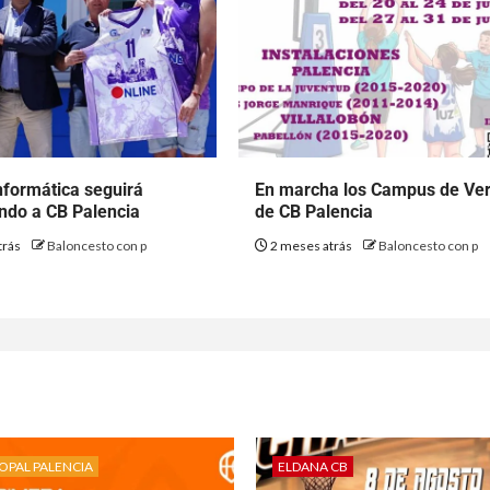
nformática seguirá
En marcha los Campus de Ve
ndo a CB Palencia
de CB Palencia
trás
Baloncesto con p
2 meses atrás
Baloncesto con p
OPAL PALENCIA
ELDANA CB