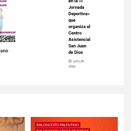
en la «I
Jornada
Deportiva»
que
organiza el
Centro
Asistencial
San Juan
rano
de Dios
julio 24,
2026
BALONCESTO PALENTINO
BALONCESTO VENTA DE BAÑOS