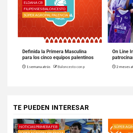
ELDANA CB
FILIPENSES BALONCESTO
SÚPER AGROPAL PALENCIA
Definida la Primera Masculina
On Line I
para los cinco equipos palentinos
patrocina
1 semana atrás
Baloncesto con p
2 meses a
TE PUEDEN INTERESAR
NOTICIAS PRIMERA FEB
SÚPER AGR
SÚPER AGROPAL PALENCIA