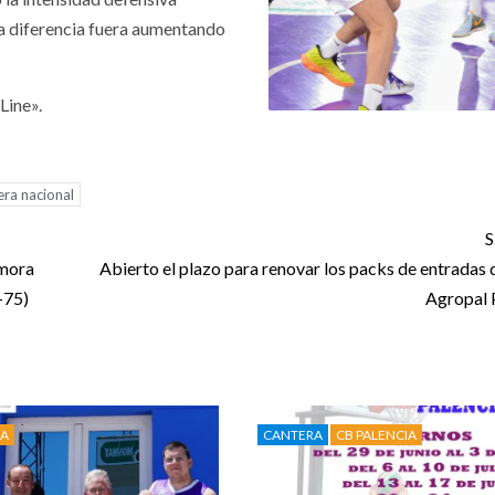
a diferencia fuera aumentando
Line».
era nacional
S
amora
Abierto el plazo para renovar los packs de entradas 
-75)
Agropal 
IA
CANTERA
CB PALENCIA