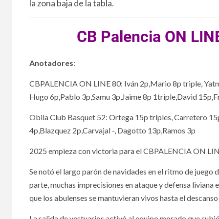
la zona baja de la tabla.
CB Palencia ON LINE
Anotadores
:
CBPALENCIA ON LINE 80: Iván 2p,Mario 8p triple, Yatma 
Hugo 6p,Pablo 3p,Samu 3p,Jaime 8p 1triple,David 15p,Fr
Obila Club Basquet 52: Ortega 15p triples, Carretero 15p 
4p,Blazquez 2p,Carvajal -, Dagotto 13p,Ramos 3p
2025 empieza con victoria para el CBPALENCIA ON LINE a
Se notó el largo parón de navidades en el ritmo de juego d
parte, muchas imprecisiones en ataque y defensa liviana
que los abulenses se mantuvieran vivos hasta el descans
La salida de vestuarios activó al equipo morado que subió