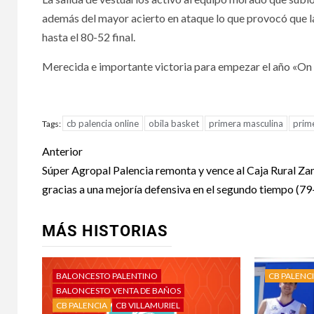
además del mayor acierto en ataque lo que provocó que l
hasta el 80-52 final.
Merecida e importante victoria para empezar el año «On 
cb palencia online
obila basket
primera masculina
prim
Tags:
Anterior
Súper Agropal Palencia remonta y vence al Caja Rural Z
gracias a una mejoría defensiva en el segundo tiempo (79
MÁS HISTORIAS
BALONCESTO PALENTINO
CB PALENC
BALONCESTO VENTA DE BAÑOS
CB PALENCIA
CB VILLAMURIEL