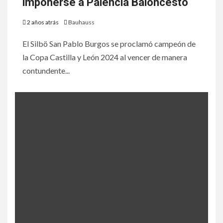
imponerse a Palencia Baloncesto
2 años atrás
Bauhauss
El Silbö San Pablo Burgos se proclamó campeón de
la Copa Castilla y León 2024 al vencer de manera
contundente...