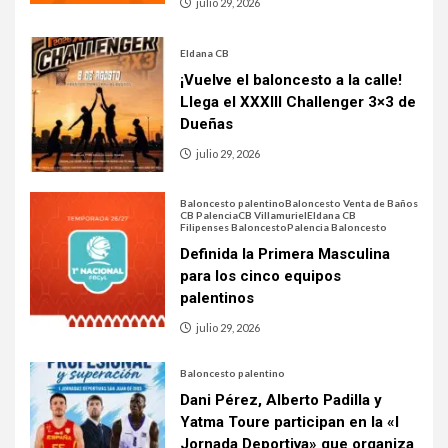
julio 29, 2026
Eldana CB
¡Vuelve el baloncesto a la calle!
Llega el XXXIII Challenger 3×3 de
Dueñas
julio 29, 2026
Baloncesto palentino
Baloncesto Venta de Baños
CB Palencia
CB Villamuriel
Eldana CB
Filipenses Baloncesto
Palencia Baloncesto
Definida la Primera Masculina
para los cinco equipos
palentinos
julio 29, 2026
Baloncesto palentino
Dani Pérez, Alberto Padilla y
Yatma Toure participan en la «I
Jornada Deportiva» que organiza