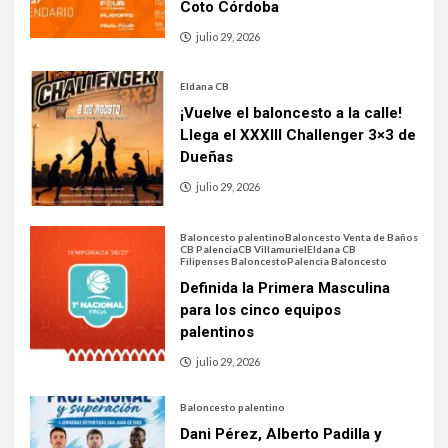
Coto Córdoba
julio 29, 2026
Eldana CB
¡Vuelve el baloncesto a la calle!
Llega el XXXIII Challenger 3×3 de
Dueñas
julio 29, 2026
Baloncesto palentino
Baloncesto Venta de Baños
CB Palencia
CB Villamuriel
Eldana CB
Filipenses Baloncesto
Palencia Baloncesto
Definida la Primera Masculina
para los cinco equipos
palentinos
julio 29, 2026
Baloncesto palentino
Dani Pérez, Alberto Padilla y