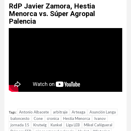
RdP Javier Zamora, Hestia
Menorca vs. Súper Agropal
Palencia
Antonio Albacete
arbitraje
Arteaga
Asunción Langa
Tags:
baloncesto
Cone
cronica
Hestia Menorca
Ivanov
jornada 15
Krutwig
Kunkel
Liga LEB
Mikel Cañigueral