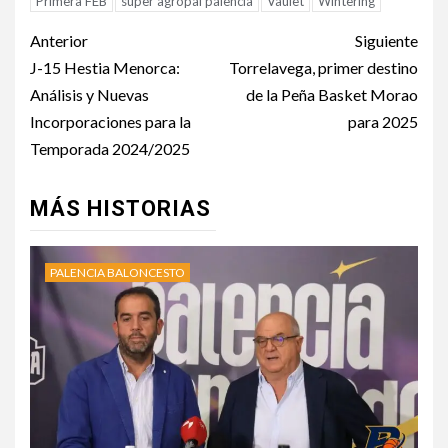
Primera FEB
súper agropal palencia
Vaulet
Wintering
Anterior
Siguiente
J-15 Hestia Menorca:
Torrelavega, primer destino
Análisis y Nuevas
de la Peña Basket Morao
Incorporaciones para la
para 2025
Temporada 2024/2025
MÁS HISTORIAS
PALENCIA BALONCESTO