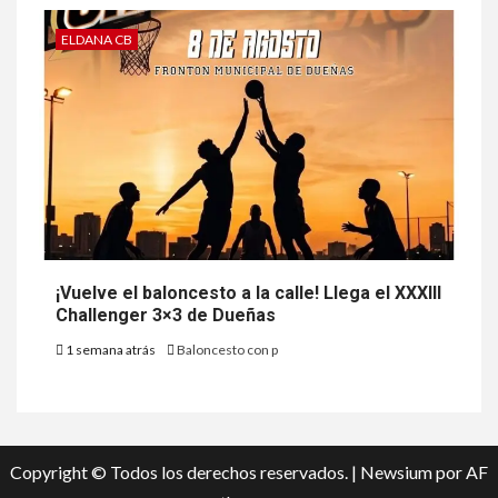
ELDANA CB
¡Vuelve el baloncesto a la calle! Llega el XXXIII
Challenger 3×3 de Dueñas
1 semana atrás
Baloncesto con p
Copyright © Todos los derechos reservados.
|
Newsium
por AF