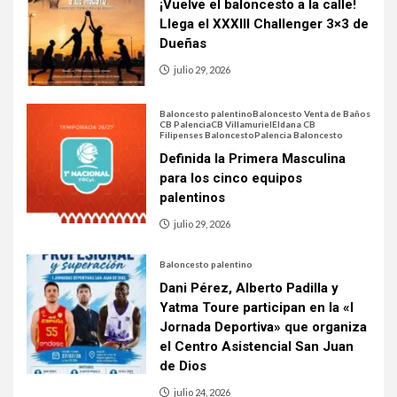
¡Vuelve el baloncesto a la calle!
Llega el XXXIII Challenger 3×3 de
Dueñas
julio 29, 2026
Baloncesto palentino
Baloncesto Venta de Baños
CB Palencia
CB Villamuriel
Eldana CB
Filipenses Baloncesto
Palencia Baloncesto
Definida la Primera Masculina
para los cinco equipos
palentinos
julio 29, 2026
Baloncesto palentino
Dani Pérez, Alberto Padilla y
Yatma Toure participan en la «I
Jornada Deportiva» que organiza
el Centro Asistencial San Juan
de Dios
julio 24, 2026