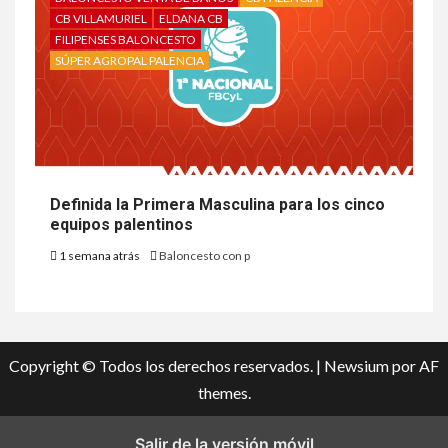
CB VILLAMURIEL
ELDANA CB
FILIPENSES BALONCESTO
SÚPER AGROPAL PALENCIA
Definida la Primera Masculina para los cinco
equipos palentinos
1 semana atrás
Baloncesto con p
Copyright © Todos los derechos reservados.
|
Newsium
por AF
themes.
Salir de la versión móvil