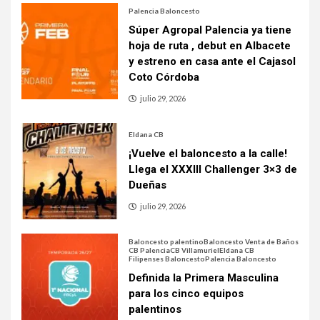
Palencia Baloncesto
Súper Agropal Palencia ya tiene
hoja de ruta , debut en Albacete
y estreno en casa ante el Cajasol
Coto Córdoba
julio 29, 2026
Eldana CB
¡Vuelve el baloncesto a la calle!
Llega el XXXIII Challenger 3×3 de
Dueñas
julio 29, 2026
Baloncesto palentino
Baloncesto Venta de Baños
CB Palencia
CB Villamuriel
Eldana CB
Filipenses Baloncesto
Palencia Baloncesto
Definida la Primera Masculina
para los cinco equipos
palentinos