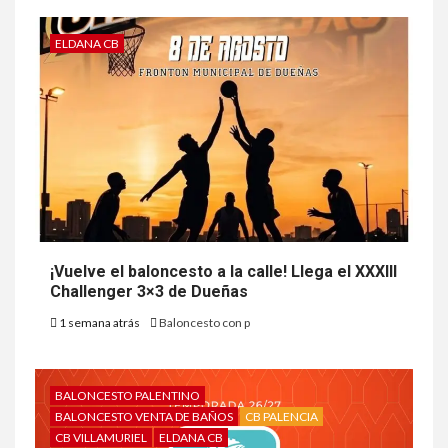
ELDANA CB
¡Vuelve el baloncesto a la calle! Llega el XXXIII
Challenger 3×3 de Dueñas
1 semana atrás
Baloncesto con p
BALONCESTO PALENTINO
BALONCESTO VENTA DE BAÑOS
CB PALENCIA
CB VILLAMURIEL
ELDANA CB