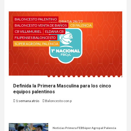
BALONCESTO PALENTINO
BALONCESTO VENTA DE BAÑOS
CB PALENCIA
CB VILLAMURIEL
ELDANA CB
FILIPENSES BALONCESTO
SÚPER AGROPAL PALENCIA
Definida la Primera Masculina para los cinco
equipos palentinos
1 semana atrás
Baloncesto con p
Noticias Primera FEB
Súper Agropal Palencia