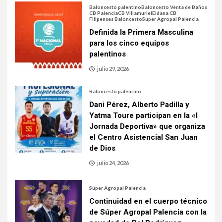
Baloncesto palentino
Baloncesto Venta de Baños
CB Palencia
CB Villamuriel
Eldana CB
Filipenses Baloncesto
Súper Agropal Palencia
Definida la Primera Masculina
para los cinco equipos
palentinos
julio 29, 2026
Baloncesto palentino
Dani Pérez, Alberto Padilla y
Yatma Toure participan en la «I
Jornada Deportiva» que organiza
el Centro Asistencial San Juan
de Dios
julio 24, 2026
Súper Agropal Palencia
Continuidad en el cuerpo técnico
de Súper Agropal Palencia con la