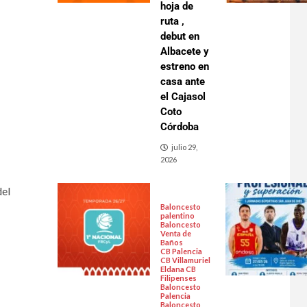
hoja de
ruta ,
debut en
Albacete y
estreno en
casa ante
el Cajasol
Coto
Córdoba
julio 29,
2026
del
Baloncesto
palentino
Baloncesto
Venta de
Baños
CB Palencia
CB Villamuriel
Eldana CB
Filipenses
Baloncesto
Palencia
Baloncesto