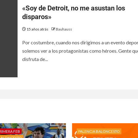
«Soy de Detroit, no me asustan los
disparos»
15 años atrás
Bauhauss
Por costumbre, cuando nos dirigimos a un evento depo
solemos ver a los protagonistas como héroes. Gente qu
disfruta de...
RIMERA FEB
PALENCIA BALONCESTO
BALONCESTO