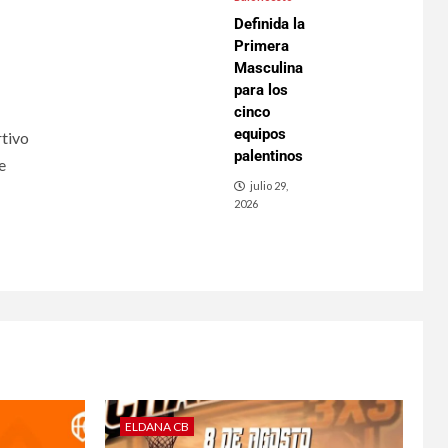
Definida la
Primera
Masculina
para los
cinco
equipos
rtivo
palentinos
e
julio 29,
2026
ELDANA CB