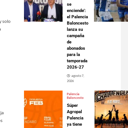
se
enciende’:
el Palencia
y solo
Baloncesto
a
lanza su
campaña
de
abonados
para la
temporada
2026-27
agosto 7,
2026
Palencia
Baloncesto
Súper
Agropal
ja
Palencia
os
ya tiene