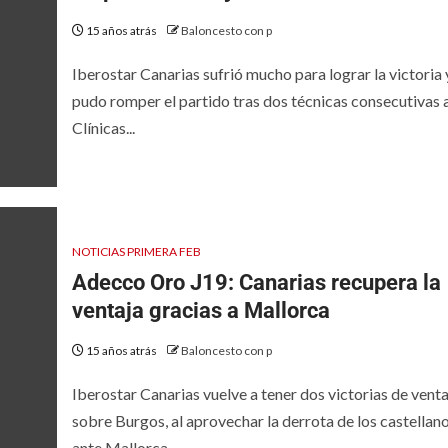
15 años atrás
Baloncesto con p
Iberostar Canarias sufrió mucho para lograr la victoria 
pudo romper el partido tras dos técnicas consecutivas 
Clínicas...
NOTICIAS PRIMERA FEB
Adecco Oro J19: Canarias recupera la
ventaja gracias a Mallorca
15 años atrás
Baloncesto con p
Iberostar Canarias vuelve a tener dos victorias de venta
sobre Burgos, al aprovechar la derrota de los castellan
ante Mallorca,...