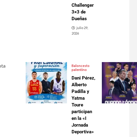
Challenger
3×3 de
Dueñas
julio 29,
2026
ota
Baloncesto
palentino
Dani Pérez,
Alberto
Padilla y
Yatma
Toure
participan
en la «I
Jornada
Deportiva»