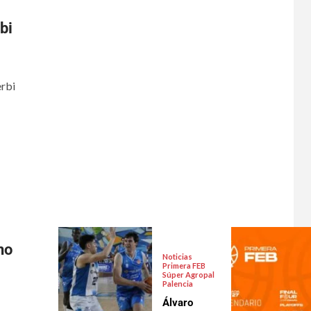
bi
erbi
no
Noticias
Primera FEB
Súper Agropal
Palencia
Álvaro