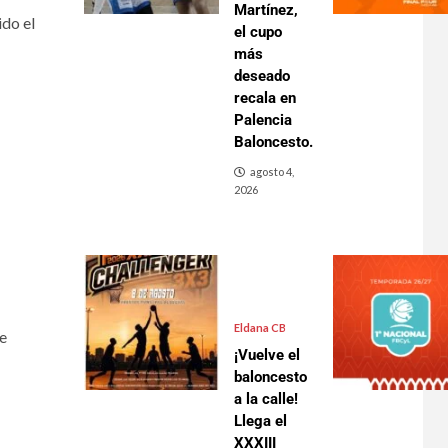
Martínez,
ido el
el cupo
más
deseado
recala en
Palencia
Baloncesto.
agosto 4,
2026
Eldana CB
de
¡Vuelve el
baloncesto
a la calle!
Llega el
XXXIII