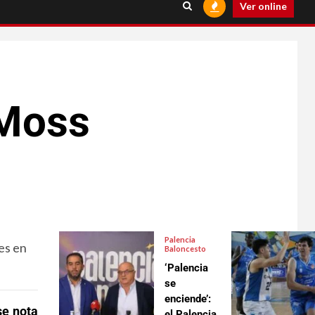
Ver online
 Moss
Palencia
es en
Baloncesto
‘Palencia
se
enciende’:
se nota
el Palencia