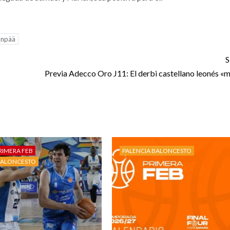
anpää
S
Previa Adecco Oro J11: El derbi castellano leonés «m
RIMERA FEB
PALENCIA BALONCESTO
BALONCESTO