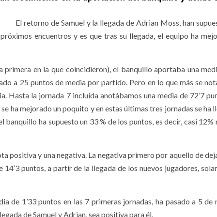
El retorno de Samuel y la llegada de Adrian Moss, han supue
 próximos encuentros y es que tras su llegada, el equipo ha mej
a primera en la que coincidieron), el banquillo aportaba una med
do a 25 puntos de media por partido. Pero en lo que más se not
a. Hasta la jornada 7 incluída anotábamos una media de 72’7 pu
, se ha mejorado un poquito y en estas últimas tres jornadas se ha 
l banquillo ha supuesto un 33 % de los puntos, es decir, casi 12%
a positiva y una negativa. La negativa primero por aquello de dej
 14’3 puntos, a partir de la llegada de los nuevos jugadores, sola
dia de 1’33 puntos en las 7 primeras jornadas, ha pasado a 5 de 
egada de Samuel y Adrian, sea positiva para él.