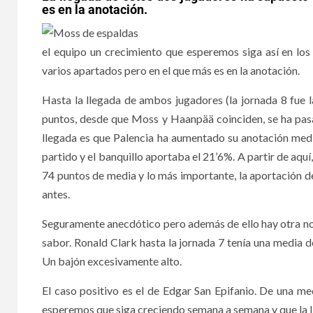
es en la anotación.
el equipo un crecimiento que esperemos siga así en los
varios apartados pero en el que más es en la anotación.
Hasta la llegada de ambos jugadores (la jornada 8 fue l
puntos, desde que Moss y Haanpää coinciden, se ha pasa
llegada es que Palencia ha aumentado su anotación medi
partido y el banquillo aportaba el 21’6%. A partir de aquí
74 puntos de media y lo más importante, la aportación de
antes.
Seguramente anecdótico pero además de ello hay otra not
sabor. Ronald Clark hasta la jornada 7 tenía una media de
Un bajón excesivamente alto.
El caso positivo es el de Edgar San Epifanio. De una me
esperemos que siga creciendo semana a semana y que la ll