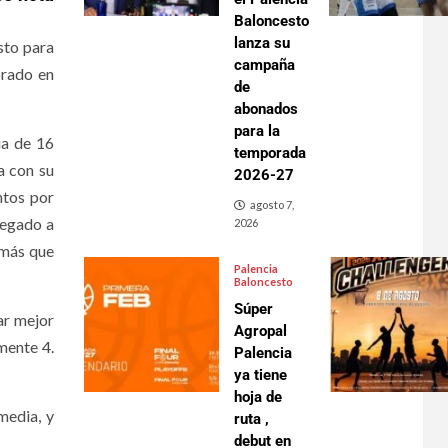
Baloncesto
lanza su
sto para
campaña
orado en
de
abonados
para la
ia de 16
temporada
a con su
2026-27
ntos por
agosto 7,
llegado a
2026
 más que
Palencia
Baloncesto
Súper
ar mejor
Agropal
mente 4.
Palencia
ya tiene
hoja de
media, y
ruta ,
debut en