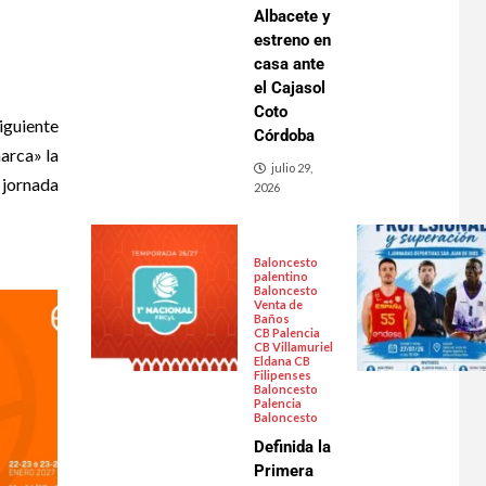
Albacete y
estreno en
casa ante
el Cajasol
Coto
iguiente
Córdoba
arca» la
julio 29,
jornada
2026
Baloncesto
palentino
Baloncesto
Venta de
Baños
CB Palencia
CB Villamuriel
Eldana CB
Filipenses
Baloncesto
Palencia
Baloncesto
Definida la
Primera