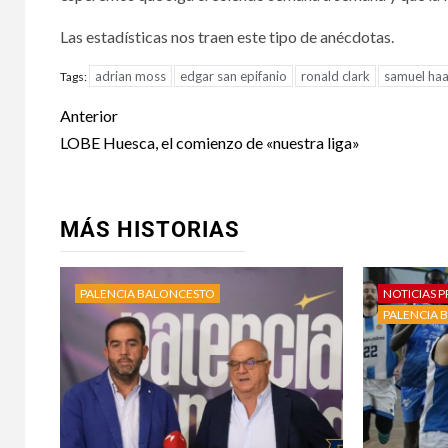
Las estadísticas nos traen este tipo de anécdotas.
adrian moss
edgar san epifanio
ronald clark
samuel ha
Tags:
Anterior
LOBE Huesca, el comienzo de «nuestra liga»
MÁS HISTORIAS
PALENCIA BALONCESTO
NOTICIAS P
PALENCIA 