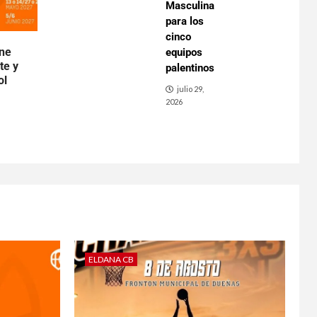
Masculina
para los
cinco
ene
equipos
te y
palentinos
ol
julio 29,
2026
ELDANA CB