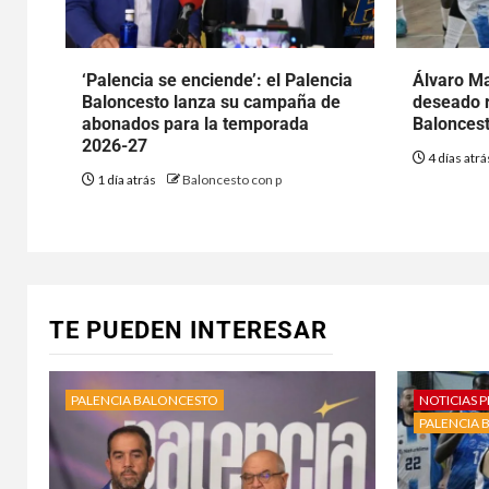
‘Palencia se enciende’: el Palencia
Álvaro Ma
Baloncesto lanza su campaña de
deseado r
abonados para la temporada
Baloncest
2026-27
4 días atr
1 día atrás
Baloncesto con p
TE PUEDEN INTERESAR
PALENCIA BALONCESTO
NOTICIAS P
PALENCIA 