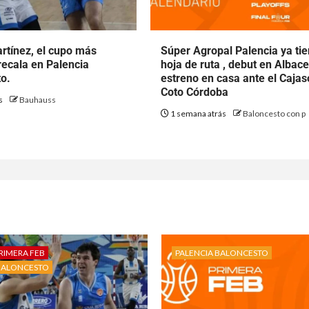
rtínez, el cupo más
Súper Agropal Palencia ya ti
ecala en Palencia
hoja de ruta , debut en Albace
o.
estreno en casa ante el Cajas
Coto Córdoba
ás
Bauhauss
1 semana atrás
Baloncesto con p
RIMERA FEB
PALENCIA BALONCESTO
BALONCESTO