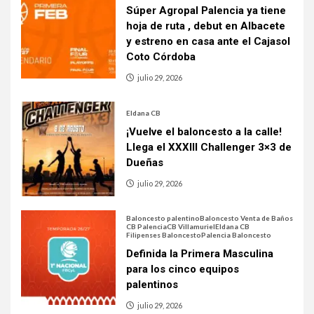
Súper Agropal Palencia ya tiene
hoja de ruta , debut en Albacete
y estreno en casa ante el Cajasol
Coto Córdoba
julio 29, 2026
Eldana CB
¡Vuelve el baloncesto a la calle!
Llega el XXXIII Challenger 3×3 de
Dueñas
julio 29, 2026
Baloncesto palentino
Baloncesto Venta de Baños
CB Palencia
CB Villamuriel
Eldana CB
Filipenses Baloncesto
Palencia Baloncesto
Definida la Primera Masculina
para los cinco equipos
palentinos
julio 29, 2026