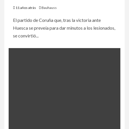
11 años atrás
Bauhauss
El partido de Coruña que, tras la victoria ante
Huesca se preveía para dar minutos a los lesionados,
se convirtió...