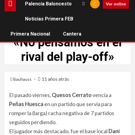
Palencia Baloncesto
Ver online
Noticias Primera FEB
PALENCIA BALONCESTO
Primera Nacional
Cantera
«No pensamos en el
rival del play-off»
11 años atrás
Bauhauss
El pasado viernes,
Quesos Cerrato
vencía a
Peñas Huesca
en un partido que servía para
romper la (larga) racha negativa de 7 partidos
seguidos perdiendo.
El jugador más destacado, fue el base local
Dani