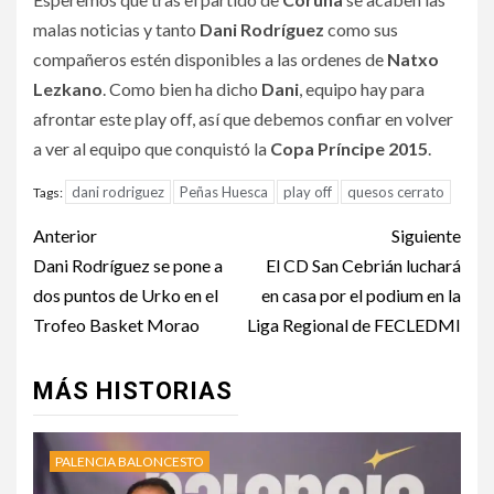
malas noticias y tanto
Dani Rodríguez
como sus
compañeros estén disponibles a las ordenes de
Natxo
Lezkano
. Como bien ha dicho
Dani
, equipo hay para
afrontar este play off, así que debemos confiar en volver
a ver al equipo que conquistó la
Copa Príncipe 2015
.
dani rodriguez
Peñas Huesca
play off
quesos cerrato
Tags:
Anterior
Siguiente
Dani Rodríguez se pone a
El CD San Cebrián luchará
dos puntos de Urko en el
en casa por el podium en la
Trofeo Basket Morao
Liga Regional de FECLEDMI
MÁS HISTORIAS
PALENCIA BALONCESTO