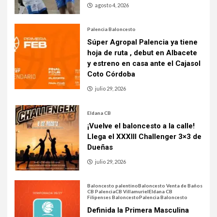
agosto 4, 2026
Palencia Baloncesto
Súper Agropal Palencia ya tiene
hoja de ruta , debut en Albacete
y estreno en casa ante el Cajasol
Coto Córdoba
julio 29, 2026
Eldana CB
¡Vuelve el baloncesto a la calle!
Llega el XXXIII Challenger 3×3 de
Dueñas
julio 29, 2026
Baloncesto palentino
Baloncesto Venta de Baños
CB Palencia
CB Villamuriel
Eldana CB
Filipenses Baloncesto
Palencia Baloncesto
Definida la Primera Masculina