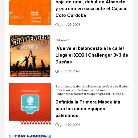
hoja de ruta , debut en Albacete
y estreno en casa ante el Cajasol
Coto Córdoba
julio 29, 2026
Eldana CB
¡Vuelve el baloncesto a la calle!
Llega el XXXIII Challenger 3×3 de
Dueñas
julio 29, 2026
Baloncesto palentino
Baloncesto Venta de Baños
CB Palencia
CB Villamuriel
Eldana CB
Filipenses Baloncesto
Súper Agropal Palencia
Definida la Primera Masculina
para los cinco equipos
palentinos
julio 29, 2026