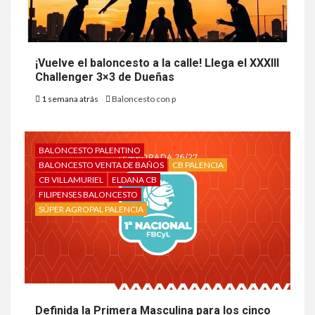
¡Vuelve el baloncesto a la calle! Llega el XXXIII
Challenger 3×3 de Dueñas
1 semana atrás
Baloncesto con p
BALONCESTO PALENTINO
BALONCESTO VENTA DE BAÑOS
CB PALENCIA
CB VILLAMURIEL
ELDANA CB
FILIPENSES BALONCESTO
SÚPER AGROPAL PALENCIA
Definida la Primera Masculina para los cinco