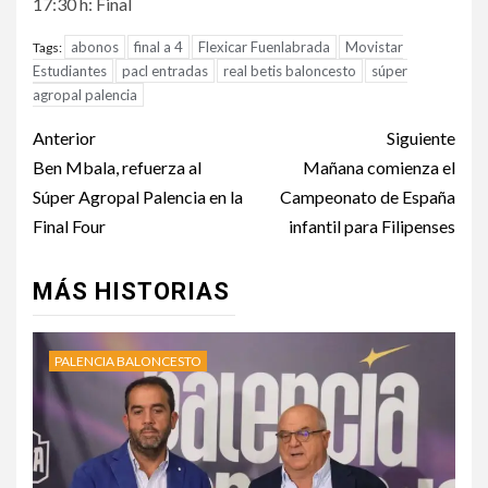
17:30 h: Final
abonos
final a 4
Flexicar Fuenlabrada
Movistar
Tags:
Estudiantes
pacl entradas
real betis baloncesto
súper
agropal palencia
Anterior
Siguiente
Ben Mbala, refuerza al
Mañana comienza el
Súper Agropal Palencia en la
Campeonato de España
Final Four
infantil para Filipenses
MÁS HISTORIAS
PALENCIA BALONCESTO