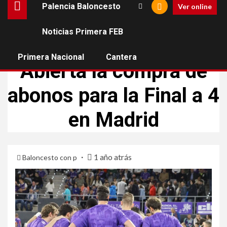
Palencia Baloncesto
Ver online
Noticias Primera FEB
PALENCIA BALONCESTO
Primera Nacional
Cantera
Abierta la compra de
abonos para la Final a 4
en Madrid
1 año atrás
Baloncesto con p