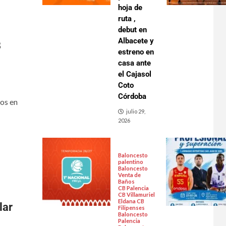
hoja de
ruta ,
debut en
Albacete y
B
estreno en
casa ante
el Cajasol
Coto
Córdoba
os en
julio 29,
2026
Baloncesto
palentino
Baloncesto
Venta de
Baños
CB Palencia
CB Villamuriel
Eldana CB
lar
Filipenses
Baloncesto
Palencia