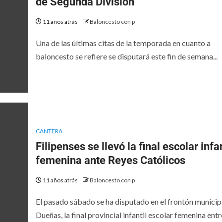
de Segunda División
11 años atrás
Baloncesto con p
Una de las últimas citas de la temporada en cuanto a
baloncesto se refiere se disputará este fin de semana...
CANTERA
Filipenses se llevó la final escolar infan
femenina ante Reyes Católicos
11 años atrás
Baloncesto con p
El pasado sábado se ha disputado en el frontón municip
Dueñas, la final provincial infantil escolar femenina entre 