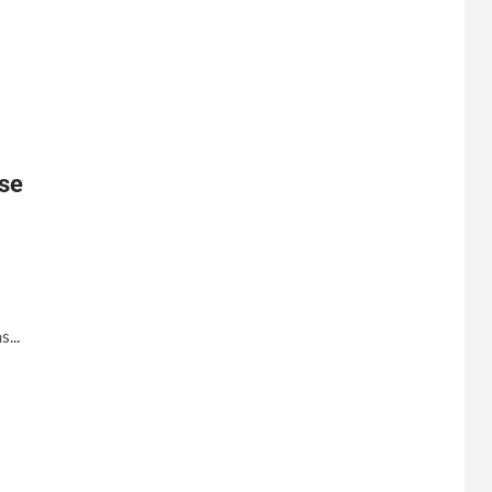
 se
...