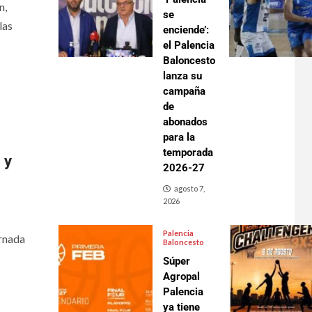
n,
se
las
enciende’:
el Palencia
Baloncesto
lanza su
campaña
de
abonados
para la
temporada
 y
2026-27
agosto 7,
2026
Palencia
ornada
Baloncesto
Súper
Agropal
Palencia
ya tiene