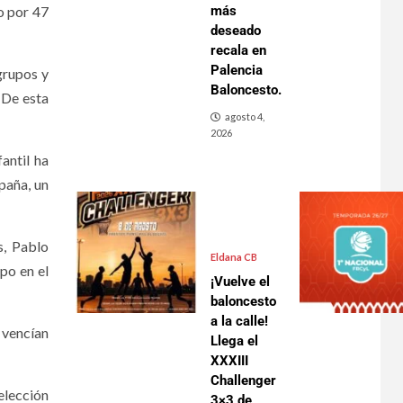
do por 47
más
deseado
recala en
Palencia
 grupos y
Baloncesto.
 De esta
agosto 4,
2026
antil ha
paña, un
s, Pablo
Eldana CB
po en el
¡Vuelve el
baloncesto
a la calle!
e vencían
Llega el
XXXIII
Challenger
elección
3×3 de