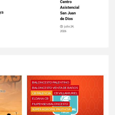
Centro
Asistencial
ya
San Juan
de Dios
julio 24,
2026
BALONCESTO PALENTINO
BALONCESTO VENTA DE BAÑOS
CB PALENCIA
CB VILLAMURIEL
ELDANA CB
FILIPENSES BALONCESTO
SÚPER AGROPAL PALENCIA