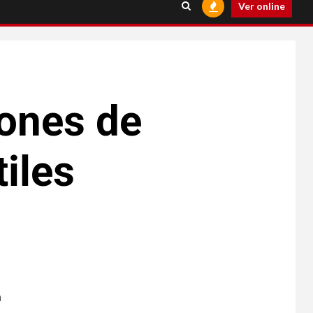
Ver online
iones de
tiles
a