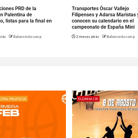
ciones PRD de la
Transportes Óscar Vallejo
n Palentina de
Filipenses y Adarsa Maristas 
, listas para la final en
conocen su calendario en el
campeonato de España Mini
trás
Baloncesto con p
2 meses atrás
Baloncesto con p
OPAL PALENCIA
ELDANA CB