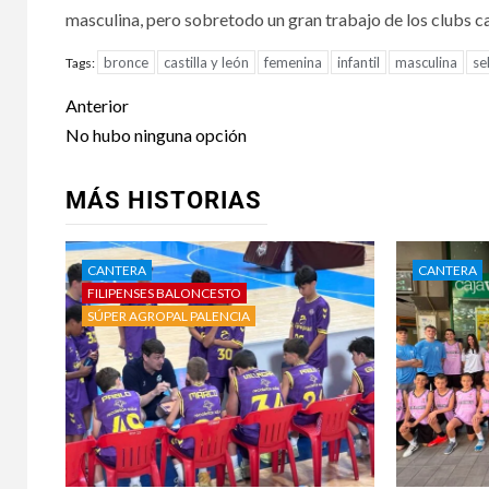
masculina, pero sobretodo un gran trabajo de los clubs cas
bronce
castilla y león
femenina
infantil
masculina
se
Tags:
Anterior
No hubo ninguna opción
MÁS HISTORIAS
CANTERA
CANTERA
FILIPENSES BALONCESTO
SÚPER AGROPAL PALENCIA