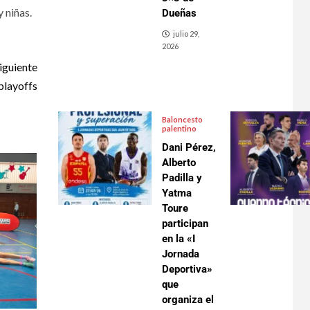
 niñas.
Dueñas
julio 29,
2026
iguiente
 playoffs
Baloncesto
palentino
Dani Pérez,
Alberto
Padilla y
Yatma
Toure
participan
en la «I
Jornada
Deportiva»
que
organiza el