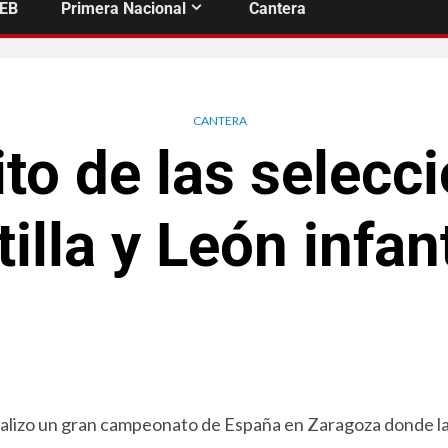
FEB
Primera Nacional
Cantera
CANTERA
ito de las selecc
illa y León infan
 realizo un gran campeonato de España en Zaragoza donde l