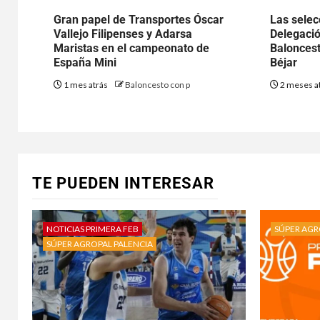
Gran papel de Transportes Óscar
Las selec
Vallejo Filipenses y Adarsa
Delegació
Maristas en el campeonato de
Baloncesto
España Mini
Béjar
1 mes atrás
Baloncesto con p
2 meses a
TE PUEDEN INTERESAR
NOTICIAS PRIMERA FEB
SÚPER AGR
SÚPER AGROPAL PALENCIA