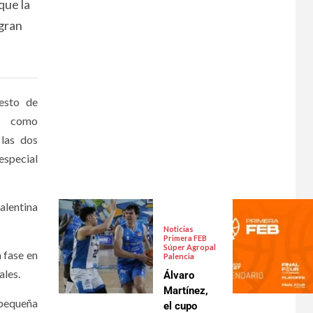
que la
 gran
esto de
no como
 las dos
especial
alentina
Noticias
Primera FEB
Súper Agropal
a fase en
Palencia
ales.
Álvaro
Martínez,
 pequeña
el cupo