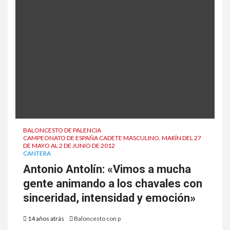
BALONCESTO DE PALENCIA
CAMPEONATO DE ESPAÑA CADETE MASCULINO. MARÍN DEL 27
DE MAYO AL 2 DE JUNIO DE 2012
CANTERA
Antonio Antolín: «Vimos a mucha
gente animando a los chavales con
sinceridad, intensidad y emoción»
14 años atrás
Baloncesto con p