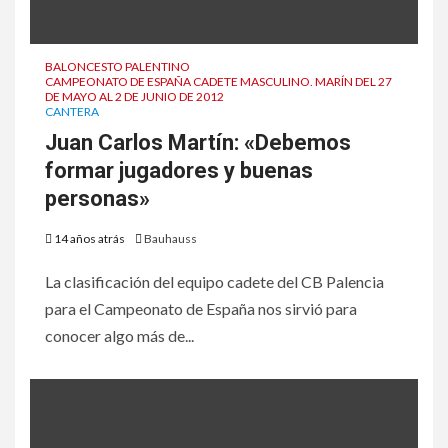
BALONCESTO PALENTINO
CAMPEONATO DE ESPAÑA CADETE MASCULINO. MARÍN DEL 27
DE MAYO AL 2 DE JUNIO DE 2012
CANTERA
Juan Carlos Martín: «Debemos
formar jugadores y buenas
personas»
14 años atrás
Bauhauss
La clasificación del equipo cadete del CB Palencia
para el Campeonato de España nos sirvió para
conocer algo más de...