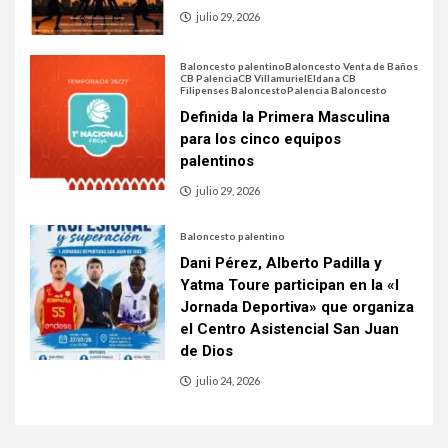
julio 29, 2026
Baloncesto palentino
Baloncesto Venta de Baños
CB Palencia
CB Villamuriel
Eldana CB
Filipenses Baloncesto
Palencia Baloncesto
Definida la Primera Masculina
para los cinco equipos
palentinos
julio 29, 2026
Baloncesto palentino
Dani Pérez, Alberto Padilla y
Yatma Toure participan en la «I
Jornada Deportiva» que organiza
el Centro Asistencial San Juan
de Dios
julio 24, 2026