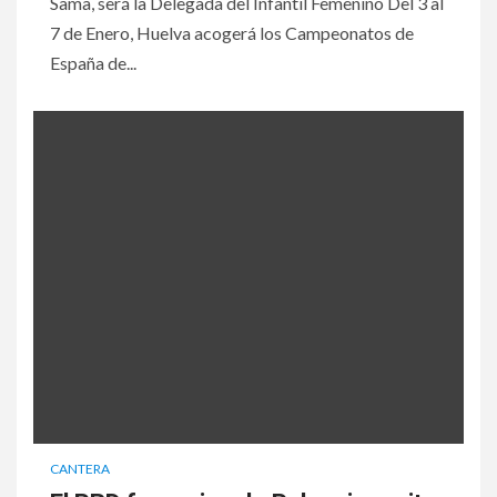
Sama, será la Delegada del Infantil Femenino Del 3 al
7 de Enero, Huelva acogerá los Campeonatos de
España de...
CANTERA