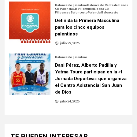
Baloncesto palentino
Baloncesto Venta de Baños
CB Palencia
CB Villamuriel
Eldana CB
Filipenses Baloncesto
Palencia Baloncesto
Definida la Primera Masculina
para los cinco equipos
palentinos
julio 29, 2026
Baloncesto palentino
Dani Pérez, Alberto Padilla y
Yatma Toure participan en la «I
Jornada Deportiva» que organiza
el Centro Asistencial San Juan
de Dios
julio 24, 2026
TE PUEDEN INTERESAR