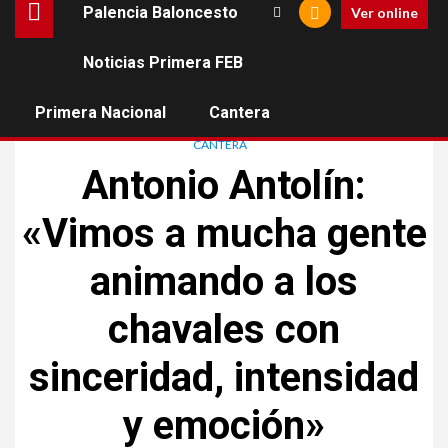
Palencia Baloncesto
Ver online
Noticias Primera FEB
BALONCESTO DE PALENCIA
Primera Nacional
Cantera
CAMPEONATO DE ESPAÑA CADETE MASCULINO. MARÍN DEL 27 DE MAYO
AL 2 DE JUNIO DE 2012
CANTERA
Antonio Antolín:
«Vimos a mucha gente
animando a los
chavales con
sinceridad, intensidad
y emoción»