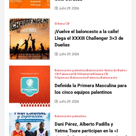
julio 29, 2026
Eldana CB
¡Vuelve el baloncesto a la calle!
Llega el XXXIII Challenger 3×3 de
Dueñas
julio 29, 2026
Baloncesto palentino
Baloncesto Venta de Baños
CB Palencia
CB Villamuriel
Eldana CB
Filipenses Baloncesto
Palencia Baloncesto
Definida la Primera Masculina para
los cinco equipos palentinos
julio 29, 2026
Baloncesto palentino
Dani Pérez, Alberto Padilla y
Yatma Toure participan en la «I