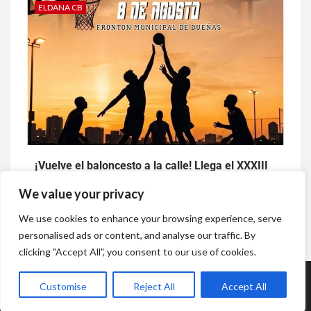
ELDANA CB
¡Vuelve el baloncesto a la calle! Llega el XXXIII
Challenger 3×3 de Dueñas
We value your privacy
1 semana atrás
Baloncesto con p
We use cookies to enhance your browsing experience, serve
personalised ads or content, and analyse our traffic. By
clicking "Accept All", you consent to our use of cookies.
Copyright © Todos los derechos reservados.
|
Newsium
por AF
Customise
Reject All
Accept All
themes.