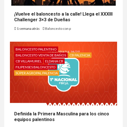
¡Vuelve el baloncesto a la calle! Llega el XXXIII
Challenger 3×3 de Dueñas
1 semana atrás
Baloncesto con p
BALONCESTO PALENTINO
BALONCESTO VENTA DE BAÑOS
CB PALENCIA
CB VILLAMURIEL
ELDANA CB
FILIPENSES BALONCESTO
SÚPER AGROPAL PALENCIA
Definida la Primera Masculina para los cinco
equipos palentinos