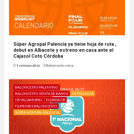
Súper Agropal Palencia ya tiene hoja de ruta ,
debut en Albacete y estreno en casa ante el
Cajasol Coto Córdoba
1 semana atrás
Baloncesto con p
BALONCESTO PALENTINO
BALONCESTO VENTA DE BAÑOS
CB PALENCIA
CB VILLAMURIEL
ELDANA CB
FILIPENSES BALONCESTO
SÚPER AGROPAL PALENCIA