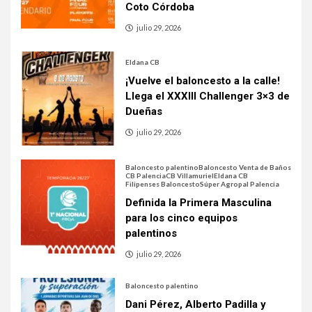
Coto Córdoba
julio 29, 2026
Eldana CB
¡Vuelve el baloncesto a la calle!
Llega el XXXIII Challenger 3×3 de
Dueñas
julio 29, 2026
Baloncesto palentino
Baloncesto Venta de Baños
CB Palencia
CB Villamuriel
Eldana CB
Filipenses Baloncesto
Súper Agropal Palencia
Definida la Primera Masculina
para los cinco equipos
palentinos
julio 29, 2026
Baloncesto palentino
Dani Pérez, Alberto Padilla y