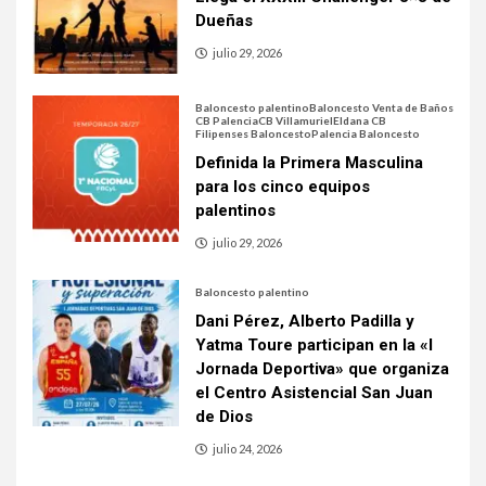
Dueñas
julio 29, 2026
Baloncesto palentino
Baloncesto Venta de Baños
CB Palencia
CB Villamuriel
Eldana CB
Filipenses Baloncesto
Palencia Baloncesto
Definida la Primera Masculina
para los cinco equipos
palentinos
julio 29, 2026
Baloncesto palentino
Dani Pérez, Alberto Padilla y
Yatma Toure participan en la «I
Jornada Deportiva» que organiza
el Centro Asistencial San Juan
de Dios
julio 24, 2026