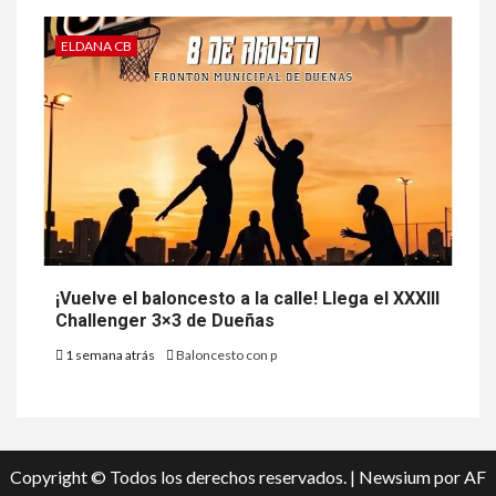
ELDANA CB
¡Vuelve el baloncesto a la calle! Llega el XXXIII
Challenger 3×3 de Dueñas
1 semana atrás
Baloncesto con p
Copyright © Todos los derechos reservados.
|
Newsium
por AF