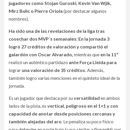
jugadores como Stojan Guroski, Kevin Van Wjik,
Mirz Bulic o Pierre Oriola
(por destacar algunos
nombres).
Ha sido una de las revelaciones de la liga tras
cosechar dos MVP´s semanales: En la jornada 3
logró 27 créditos de valoración y compartió el
galardón con Oscar Alvarado,
mientras que
en la 11ª
realizó un auténtico partidazo
ante Força Lleida para
lograr
una valoración de 35 créditos.
Además,
también logro varias menciones en el quinteto ideal de la
jornada.
Es un jugador que destaca por su
versatilidad
en ambos
lados de la pista, es
vertical, peligroso en el 1×1 y con
capacidad de anotar desde posiciones cercanas y
también alejadas del aro
. Le penaliza su poco físico
para defender en poste bajo (caso similar a
Guroski
), por