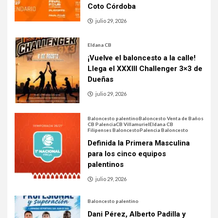
Coto Córdoba
julio 29, 2026
Eldana CB
¡Vuelve el baloncesto a la calle!
Llega el XXXIII Challenger 3×3 de
Dueñas
julio 29, 2026
Baloncesto palentino
Baloncesto Venta de Baños
CB Palencia
CB Villamuriel
Eldana CB
Filipenses Baloncesto
Palencia Baloncesto
Definida la Primera Masculina
para los cinco equipos
palentinos
julio 29, 2026
Baloncesto palentino
Dani Pérez, Alberto Padilla y