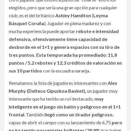
elegidos, pero que sería una gran opción para cualquier
club, es el del británico
Ashley Hamilton
(
Leyma
Básquet Coruña
). Jugador en plena madurez y con
mucha experiencia puede aportar
rebote e intensidad
defensiva, ofensivamente tiene capacidad de
desborde en el 1×1 y genera espacios con su tiro de
tres puntos. Esta temporada ha promediado: 11,8
puntos / 5,2 rebotes y 12,3 créditos de valoración en
sus 10 partidos
con la escuadra naranja
.
Rematamos la lista de jugadores interesantes con
Alex
Murphy (Delteco Gipuzkoa Basket),
un jugador muy
interesante que ha tenido un rol destacado,
muy
inteligente en el juego sin balón y peligroso en el 1×1
frontal
. También
llegó como un tirador peligroso
,
capaz de abrir el campo con su lanzamiento de 6,75
pero
no ha tenido porcentajes brillantes
(
28,8%
tras haber