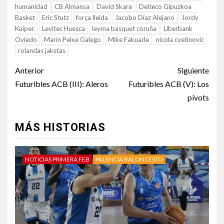
humanidad
CB Almansa
David Skara
Delteco Gipuzkoa
Basket
Eric Stutz
força lleida
Jacobo Díaz Alejano
Jordy
Kuiper.
Levitec Huesca
leyma basquet coruña
Liberbank
Oviedo
Marín Peixe Galego
Mike Fakuade
nicola cvetinovic
rolandas jakstas
Anterior
Siguiente
Futuribles ACB (III): Aleros
Futuribles ACB (V): Los
pívots
MÁS HISTORIAS
NOTICIAS PRIMERA FEB
PALENCIA BALONCESTO