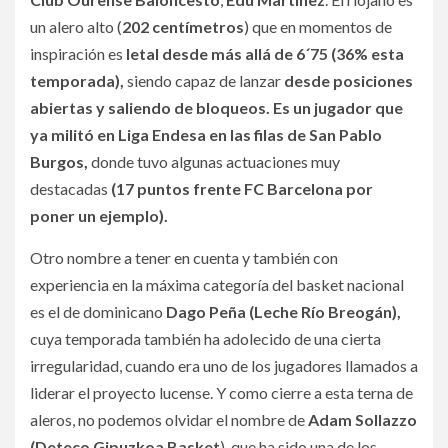
un alero alto (
202 centímetros
) que en momentos de
inspiración es
letal desde más allá de 6´75 (36% esta
temporada),
siendo capaz de lanzar
desde posiciones
abiertas y saliendo de bloqueos. Es un jugador que
ya militó en Liga Endesa en las filas de San Pablo
Burgos,
donde tuvo algunas actuaciones muy
destacadas
(17 puntos frente FC Barcelona por
poner un ejemplo).
Otro nombre a tener en cuenta y también con
experiencia en la máxima categoría del basket nacional
es el de dominicano
Dago Peña (Leche Río Breogán),
cuya temporada también ha adolecido de una cierta
irregularidad, cuando era uno de los jugadores llamados a
liderar el proyecto lucense. Y como cierre a esta terna de
aleros, no podemos olvidar el nombre de
Adam Sollazzo
(Deteco Gipuzkoa Basket
), que ha sido una de los