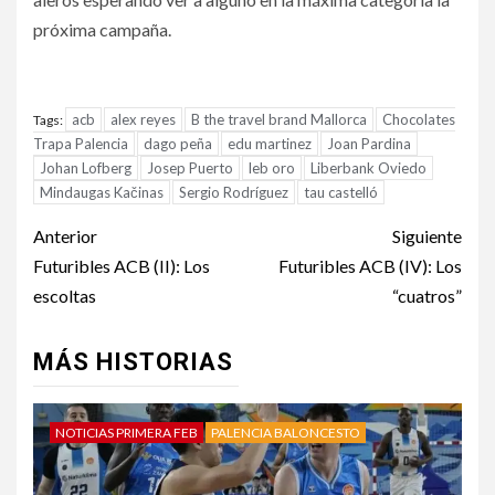
próxima campaña.
acb
alex reyes
B the travel brand Mallorca
Chocolates
Tags:
Trapa Palencia
dago peña
edu martinez
Joan Pardina
Johan Lofberg
Josep Puerto
leb oro
Liberbank Oviedo
Mindaugas Kačinas
Sergio Rodríguez
tau castelló
Anterior
Siguiente
Futuribles ACB (II): Los
Futuribles ACB (IV): Los
escoltas
“cuatros”
MÁS HISTORIAS
NOTICIAS PRIMERA FEB
PALENCIA BALONCESTO