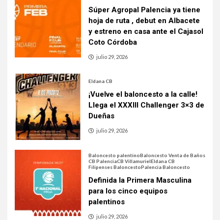
Súper Agropal Palencia ya tiene
hoja de ruta , debut en Albacete
y estreno en casa ante el Cajasol
Coto Córdoba
julio 29, 2026
Eldana CB
¡Vuelve el baloncesto a la calle!
Llega el XXXIII Challenger 3×3 de
Dueñas
julio 29, 2026
Baloncesto palentino
Baloncesto Venta de Baños
CB Palencia
CB Villamuriel
Eldana CB
Filipenses Baloncesto
Palencia Baloncesto
Definida la Primera Masculina
para los cinco equipos
palentinos
julio 29, 2026