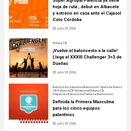
Súper Agropal Palencia ya tiene
hoja de ruta , debut en Albacete
y estreno en casa ante el Cajasol
Coto Córdoba
julio 29, 2026
Eldana CB
¡Vuelve el baloncesto a la calle!
Llega el XXXIII Challenger 3×3 de
Dueñas
julio 29, 2026
Baloncesto palentino
Baloncesto Venta de Baños
CB Palencia
CB Villamuriel
Eldana CB
Filipenses Baloncesto
Palencia Baloncesto
Definida la Primera Masculina
para los cinco equipos
palentinos
julio 29, 2026