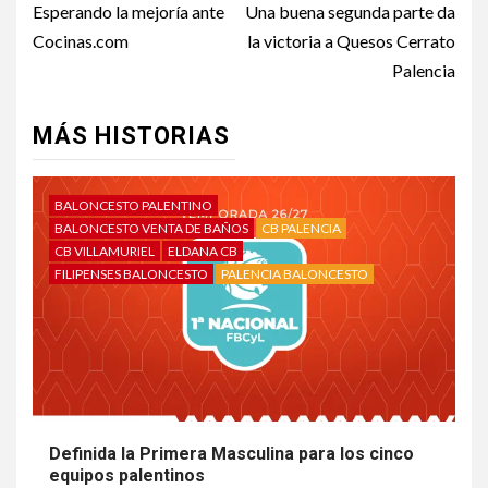
Esperando la mejoría ante
Una buena segunda parte da
Cocinas.com
la victoria a Quesos Cerrato
Palencia
MÁS HISTORIAS
BALONCESTO PALENTINO
BALONCESTO VENTA DE BAÑOS
CB PALENCIA
CB VILLAMURIEL
ELDANA CB
FILIPENSES BALONCESTO
PALENCIA BALONCESTO
Definida la Primera Masculina para los cinco
equipos palentinos