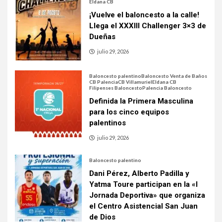
Eldana CB
¡Vuelve el baloncesto a la calle!
Llega el XXXIII Challenger 3×3 de
Dueñas
julio 29, 2026
Baloncesto palentino
Baloncesto Venta de Baños
CB Palencia
CB Villamuriel
Eldana CB
Filipenses Baloncesto
Palencia Baloncesto
Definida la Primera Masculina
para los cinco equipos
palentinos
julio 29, 2026
Baloncesto palentino
Dani Pérez, Alberto Padilla y
Yatma Toure participan en la «I
Jornada Deportiva» que organiza
el Centro Asistencial San Juan
de Dios