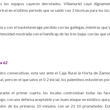
os los equipos cayeron derrotados. Villamuriel cayó digname
tral en el último periodo que se saldó con 3 técnicas para los loc
ota y con el basketaverage perdido con las gallegas, mientras que 
tensidad mostrada con el handicap de las tres bajas con las que vi
ta 62
atro consecutivas, esta vez ante el Caja Rural la Horta de Zamor
, pero en el que salvo el 0-2 inicial, los palentinos estuvieron po
rante el primer cuarto, los locales controlaban todas las fac
ego, con una defensa aceptable y un buen ataque en estático que p
érmino de los primeros 10 minutos con un 21-10 prometedor. Es