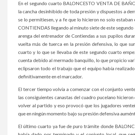
En el segundo cuarto BALONCESTO VENTA DE BAÑOS v
la cancha desinhibido de toda presión y dispuestos a dem
se lo permitiesen, y a fe que lo hicieron no solo estab
CONTIENDAS llegando al minuto siete de este segundo cua
arenga del entrenador de Contiendas a sus pupilos duran
vuelta más de tuerca en la presión defensiva, lo que su
cuarto y lo que se llevaba de este segundo cuarto empez
cuenta debido al mermado banquillo, lo que propicio va
eclipsaron todo el trabajo que el equipo había reali
definitivamente en el marcador.
El tercer tiempo volvía a comenzar con el conjunto vent
las consiguientes canastas del cuadro pucelano hicieron
volver al partido y eso provocó que los jugadores vente
que en ningún momento bajo su presión defensiva auménte
El último cuarto ya fue de puro trámite donde BALON
había dado por terminado y el conjunto local, que se