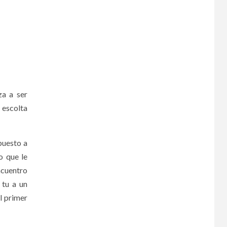
za a ser
 escolta
puesto a
o que le
ncuentro
 tu a un
l primer