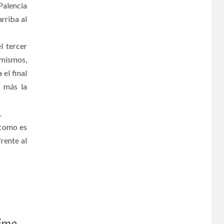
Palencia
rriba al
l tercer
 mismos,
el final
n más la
.
 como es
rente al
aime