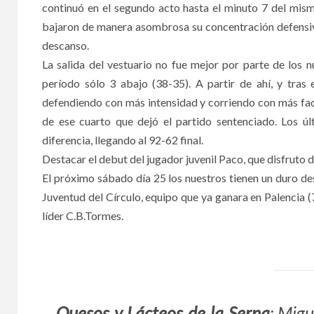
continuó en el segundo acto hasta el minuto 7 del mis
bajaron de manera asombrosa su concentración defensiva 
descanso.
La salida del vestuario no fue mejor por parte de los 
período sólo 3 abajo (38-35). A partir de ahí, y tras
defendiendo con más intensidad y corriendo con más facil
de ese cuarto que dejó el partido sentenciado. Los ú
diferencia, llegando al 92-62 final.
Destacar el debut del jugador juvenil Paco, que disfruto
El próximo sábado día 25 los nuestros tienen un duro d
Juventud del Círculo, equipo que ya ganara en Palencia (
líder C.B.Tormes.
Quesos y Lácteos de la Serna
: Migu