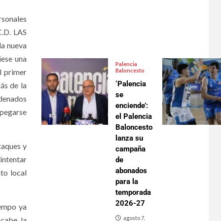
rsonales
C.D. LAS
la nueva
iese una
Palencia
l primer
Baloncesto
‘Palencia
ás de la
se
rdenados
enciende’:
spegarse
el Palencia
Baloncesto
lanza su
taques y
campaña
intentar
de
abonados
to local
para la
temporada
2026-27
iempo ya
agosto 7,
 cabe la