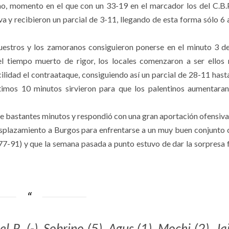
mo, momento en el que con un 33-19 en el marcador los del C.B.
y recibieron un parcial de 3-11, llegando de esta forma sólo 6 a
nuestros y los zamoranos consiguieron ponerse en el minuto 3 de
 el tiempo muerto de rigor, los locales comenzaron a ser ellos
idad el contraataque, consiguiendo así un parcial de 28-11 hasta 
ltimos 10 minutos sirvieron para que los palentinos aumentara
 de bastantes minutos y respondió con una gran aportación ofensiva
esplazamiento a Burgos para enfrentarse a un muy buen conjunto
77-91) y que la semana pasada a punto estuvo de dar la sorpresa f
el R. (-), Sobrino (5), Agus (1), Mochi (2), J