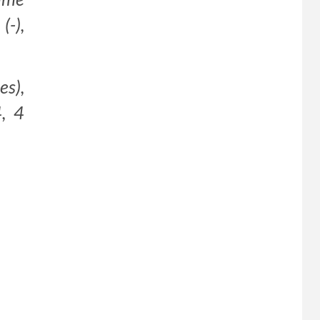
(-),
es),
4, 4