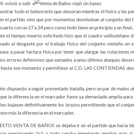
olvió a salir a
ostrar todo el baloncesto que atesoran mientras el físico y las pe
an en el partido sino que por momentos dominaban al conjunto del 
rto con un 27 a 24 pero como todo tiene un principio y un final, 
te el tiempo muerto solicitado hizo que el cuadro vallisoletano d
mado al desgaste por el trabajo físico del conjunto venteño en e
ase a pasar factura física por tener que alargar las rotaciones m
rios errores defensivos que sumados a unos últimos ataques deso
zado hasta ese momento y permitiese al C.D. LAS CONTIENDAS de
eño dispuesto a seguir presentado batalla, pero un par de malos a
 que la diferencia en el marcador fuese ya demasiado amplia para 
ños bajasen definitivamente los brazos permitiendo que el conjun
se más la diferencia en el marcador.
CESTO VENTA DE BAÑOS se dejaba ir en el partido que hacia t
guía presionando 2×1 a toda cancha intentando ampliar más si