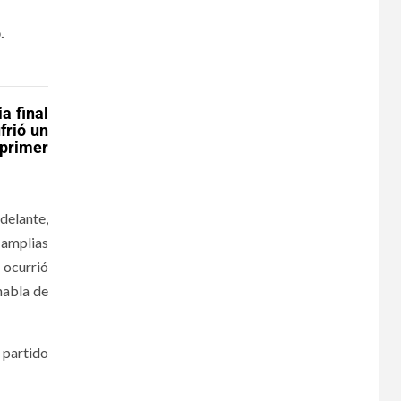
.
a final
frió un
 primer
delante,
 amplias
 ocurrió
habla de
 partido