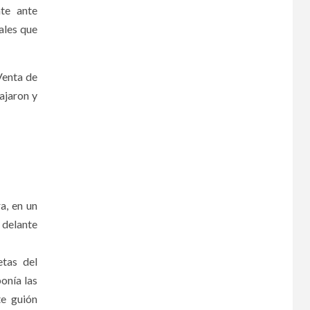
nte ante
ales que
Venta de
ajaron y
a, en un
r delante
etas del
onía las
te guión