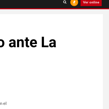
Ver online
o ante La
n el