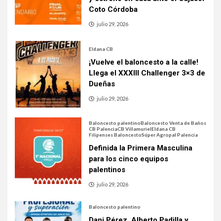
Coto Córdoba
julio 29, 2026
Eldana CB
¡Vuelve el baloncesto a la calle!
Llega el XXXIII Challenger 3×3 de
Dueñas
julio 29, 2026
Baloncesto palentino
Baloncesto Venta de Baños
CB Palencia
CB Villamuriel
Eldana CB
Filipenses Baloncesto
Súper Agropal Palencia
Definida la Primera Masculina
para los cinco equipos
palentinos
julio 29, 2026
Baloncesto palentino
Dani Pérez, Alberto Padilla y