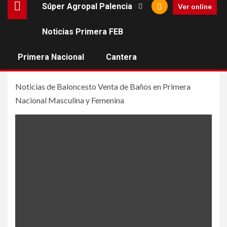
Súper Agropal Palencia
Ver online
Noticias Primera FEB
Baloncesto Venta de
Baños
Primera Nacional
Cantera
Noticias de Baloncesto Venta de Baños en Primera
Nacional Masculina y Femenina