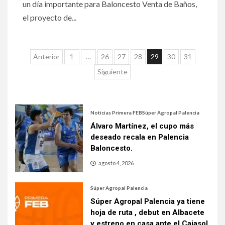
un día importante para Baloncesto Venta de Baños,
el proyecto de...
Anterior
1
…
26
27
28
29
30
31
Siguiente
Noticias Primera FEB
Súper Agropal Palencia
Álvaro Martínez, el cupo más
deseado recala en Palencia
Baloncesto.
agosto 4, 2026
Súper Agropal Palencia
Súper Agropal Palencia ya tiene
hoja de ruta , debut en Albacete
y estreno en casa ante el Cajasol