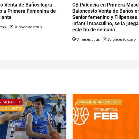
o Venta de Baños logra
CB Palencia en Primera Mascu
so a Primera Femenina de
Baloncesto Venta de Baños e
llante
Senior femenino y Filipenses
infantil masculino, se la jueg
trás
Baloncesto con p
este fin de semana
3 meses atrás
Baloncesto con p
RIMERA FEB
PALENCIA BALONCESTO
BALONCESTO