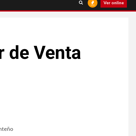
Ver online
r de Venta
enteño