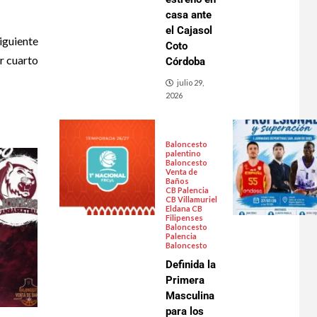
casa ante
el Cajasol
iguiente
Coto
r cuarto
Córdoba
julio 29,
2026
Baloncesto
palentino
Baloncesto
Venta de
Baños
CB Palencia
CB Villamuriel
Eldana CB
Filipenses
Baloncesto
Palencia
Baloncesto
Definida la
Primera
Masculina
para los