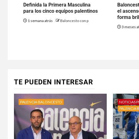
Definida la Primera Masculina
Baloncest
para los cinco equipos palentinos
el ascen
forma bri
1 semana atrás
Baloncesto con p
3 meses a
TE PUEDEN INTERESAR
PALENCIA BALONCESTO
NOTICIAS P
PALENCIA 