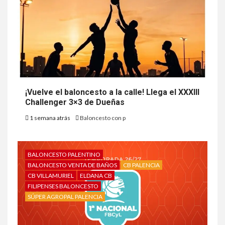
¡Vuelve el baloncesto a la calle! Llega el XXXIII
Challenger 3×3 de Dueñas
1 semana atrás
Baloncesto con p
BALONCESTO PALENTINO
BALONCESTO VENTA DE BAÑOS
CB PALENCIA
CB VILLAMURIEL
ELDANA CB
FILIPENSES BALONCESTO
SÚPER AGROPAL PALENCIA