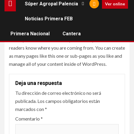
Súper Agropal Palencia
Ver online
About
Noticias Primera FEB
This is an example of a WordPress page, you could edit
Primera Nacional
Cantera
this to put information about yourself or your site so
readers know where you are coming from. You can create
as many pages like this one or sub-pages as you like and
manage all of your content inside of WordPress.
Deja una respuesta
Tu dirección de correo electrónico no será
publicada.
Los campos obligatorios están
marcados con
*
Comentario
*