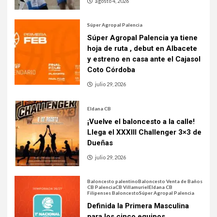
agosto 4, 2026
Súper Agropal Palencia
Súper Agropal Palencia ya tiene
hoja de ruta , debut en Albacete
y estreno en casa ante el Cajasol
Coto Córdoba
julio 29, 2026
Eldana CB
¡Vuelve el baloncesto a la calle!
Llega el XXXIII Challenger 3×3 de
Dueñas
julio 29, 2026
Baloncesto palentino
Baloncesto Venta de Baños
CB Palencia
CB Villamuriel
Eldana CB
Filipenses Baloncesto
Súper Agropal Palencia
Definida la Primera Masculina
para los cinco equipos