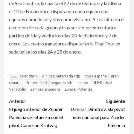
de Septiembre, la cuarta el 22 de de Octubre y la última
el 12 de Noviembre, disputando cada equipo dos
equipos como local y dos como visitante. Se clasificará el
campeón de cada grupo y tras sorteo, se enfrentará a
partido de ida y vuelta los días 23 de diciembre y 7 de
enero. Los cuatro ganadores disputarán la Final Four en
sede única los días 24 y 25 de enero.
calendario
clínica ponferrada sdp
copa españa
gran
Tags:
canaria
Primera FEB
segunda feb
sorteo
UEMC-Real
Valladolid
zamora enamora
Zunder Palencia
Anterior
Siguiente
El juego interior de Zunder
Dimitar Dimitrov, ala pívot
Palencia se refuerza con el
internacional para Zunder
pívot Cameron Krutwig
Palencia