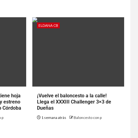
ELDANA CB
tiene hoja
¡Vuelve el baloncesto a la calle!
 y estreno
Llega el XXXIII Challenger 3×3 de
to Córdoba
Dueñas
 p
1 semana atrás
Baloncesto con p