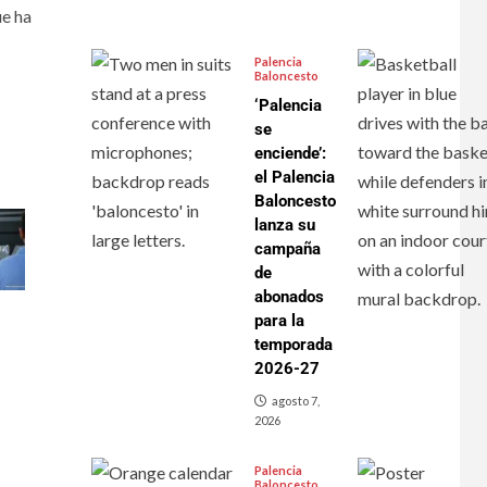
ue ha
Palencia
Baloncesto
‘Palencia
se
enciende’:
el Palencia
Baloncesto
lanza su
campaña
de
abonados
para la
temporada
2026-27
agosto 7,
2026
Palencia
Baloncesto