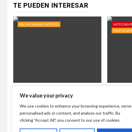
TE PUEDEN INTERESAR
PALENCIA BALONCESTO
NOTICIAS P
PALENCIA 
‘Palencia se enciende’: el Palencia
Álvaro Ma
We value your privacy
Baloncesto lanza su campaña de
deseado r
abonados para la temporada 2026-
Balonces
We use cookies to enhance your browsing experience, serve
27
3 días atr
personalised ads or content, and analyse our traffic. By
15 horas atrás
Baloncesto con p
clicking "Accept All", you consent to our use of cookies.