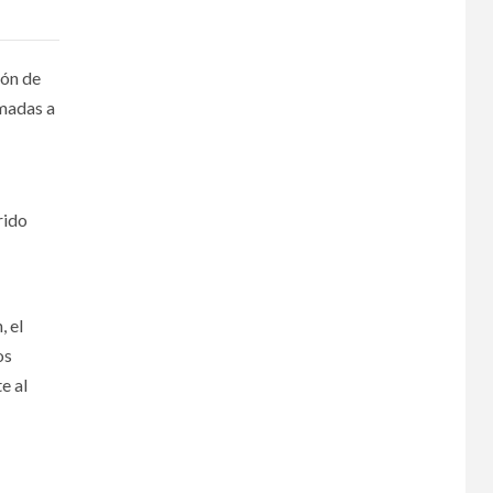
ión de
amadas a
rido
, el
os
e al