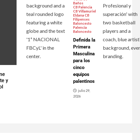
Baños
CB Palencia
CB Villamuriel
Eldana CB
Filipenses
Baloncesto
Palencia
Baloncesto
Definida la
Primera
Masculina
para los
cinco
ene
equipos
te y
palentinos
ol
julio 29,
2026