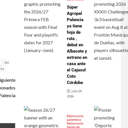
Súper
Agropal
Palencia
ya tiene
hoja de
ruta ,
debut en
Albacete y
estreno en
Ian
casa ante
cia
el Cajasol
Coto
iguiente
Córdoba
abonados
julio 29,
Palencia
2026
Baloncesto
palentino
Baloncesto
Venta de