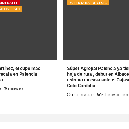
RIMERA FEB
PALENCIA BALONCESTO
BALONCESTO
rtínez, el cupo más
Súper Agropal Palencia ya ti
ecala en Palencia
hoja de ruta , debut en Albace
o.
estreno en casa ante el Cajas
Coto Córdoba
ás
Bauhauss
1 semana atrás
Baloncesto con p