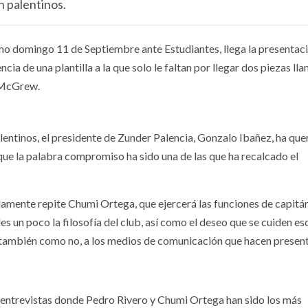
 palentinos.
mo domingo 11 de Septiembre ante Estudiantes, llega la presentac
a de una plantilla a la que solo le faltan por llegar dos piezas ll
r McGrew.
entinos, el presidente de Zunder Palencia, Gonzalo Ibañez, ha que
s que la palabra compromiso ha sido una de las que ha recalcado el
olamente repite Chumi Ortega, que ejercerá las funciones de capitán
s un poco la filosofía del club, así como el deseo que se cuiden es
y también como no, a los medios de comunicación que hacen present
 y entrevistas donde Pedro Rivero y Chumi Ortega han sido los más