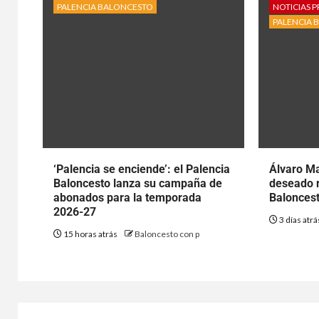
PALENCIA BALONCESTO
NOTICIAS P
PALENCIA 
‘Palencia se enciende’: el Palencia
Álvaro Ma
Baloncesto lanza su campaña de
deseado r
abonados para la temporada
Baloncest
2026-27
3 días atr
15 horas atrás
Baloncesto con p