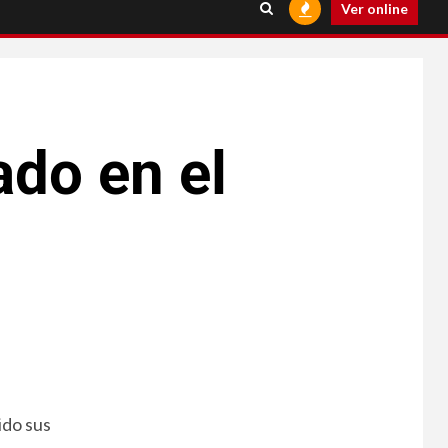
Ver online
ado en el
ido sus