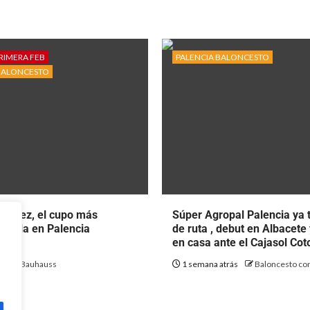
RIMERA FEB
PALENCIA BALONCESTO
BALONCESTO
rtínez, el cupo más
Súper Agropal Palencia ya 
ecala en Palencia
de ruta , debut en Albacete
to.
en casa ante el Cajasol Co
ás
Bauhauss
1 semana atrás
Baloncesto con