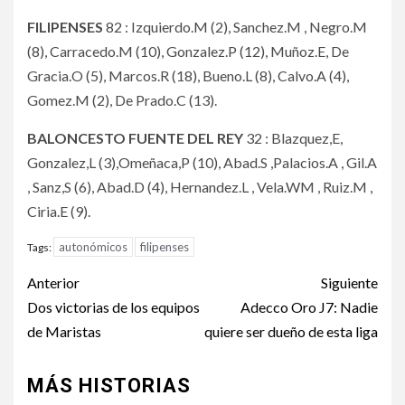
FILIPENSES
82 : Izquierdo.M (2), Sanchez.M , Negro.M
(8), Carracedo.M (10), Gonzalez.P (12), Muñoz.E, De
Gracia.O (5), Marcos.R (18), Bueno.L (8), Calvo.A (4),
Gomez.M (2), De Prado.C (13).
BALONCESTO FUENTE DEL REY
32 : Blazquez,E,
Gonzalez,L (3),Omeñaca,P (10), Abad.S ,Palacios.A , Gil.A
, Sanz,S (6), Abad.D (4), Hernandez.L , Vela.WM , Ruiz.M ,
Ciria.E (9).
autonómicos
filipenses
Tags:
Anterior
Siguiente
Dos victorias de los equipos
Adecco Oro J7: Nadie
de Maristas
quiere ser dueño de esta liga
MÁS HISTORIAS