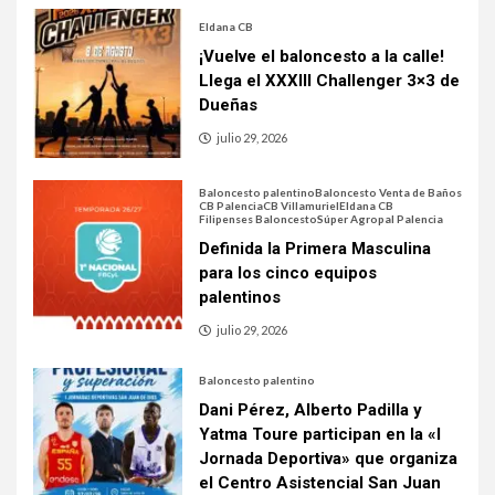
Eldana CB
¡Vuelve el baloncesto a la calle!
Llega el XXXIII Challenger 3×3 de
Dueñas
julio 29, 2026
Baloncesto palentino
Baloncesto Venta de Baños
CB Palencia
CB Villamuriel
Eldana CB
Filipenses Baloncesto
Súper Agropal Palencia
Definida la Primera Masculina
para los cinco equipos
palentinos
julio 29, 2026
Baloncesto palentino
Dani Pérez, Alberto Padilla y
Yatma Toure participan en la «I
Jornada Deportiva» que organiza
el Centro Asistencial San Juan