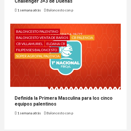
Challenger 3×3 de Dueñas
1 semana atrás
Baloncesto con p
BALONCESTO PALENTINO
BALONCESTO VENTA DE BAÑOS
CB PALENCIA
CB VILLAMURIEL
ELDANA CB
FILIPENSES BALONCESTO
SÚPER AGROPAL PALENCIA
Definida la Primera Masculina para los cinco
equipos palentinos
1 semana atrás
Baloncesto con p