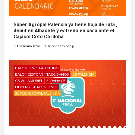
Súper Agropal Palencia ya tiene hoja de ruta ,
debut en Albacete y estreno en casa ante el
Cajasol Coto Córdoba
1 semana atrás
Baloncesto con p
BALONCESTO PALENTINO
BALONCESTO VENTA DE BAÑOS
CB PALENCIA
CB VILLAMURIEL
ELDANA CB
FILIPENSES BALONCESTO
SÚPER AGROPAL PALENCIA