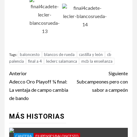
baloncesto
blancos de rueda
castilla y león
cb
Tags:
palencia
final a 4
leclerc salamanca
mcb la enseñanza
Anterior
Siguiente
Adecco Oro Playoff ¼ final:
Subcampeones pero con
La ventaja de campo cambia
sabor a campeón
de bando
MÁS HISTORIAS
CANTERA
FILIPENSES BALONCESTO