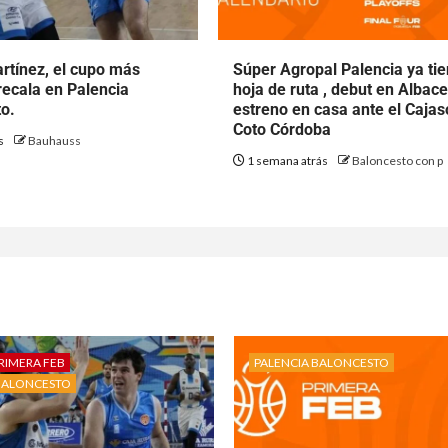
rtínez, el cupo más
Súper Agropal Palencia ya ti
ecala en Palencia
hoja de ruta , debut en Albace
o.
estreno en casa ante el Cajas
Coto Córdoba
ás
Bauhauss
1 semana atrás
Baloncesto con p
RIMERA FEB
PALENCIA BALONCESTO
BALONCESTO