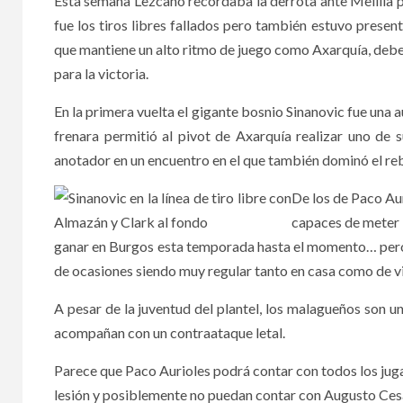
Esta semana Lezcano recordaba la derrota ante Melilla 
fue los tiros libres fallados pero también estuvo presen
que mantiene un alto ritmo de juego como Axarquía, deb
para la victoria.
En la primera vuelta el gigante bosnio Sinanovic fue una a
frenara permitió al pivot de Axarquía realizar uno de
anotador en un encuentro en el que también dominó el rebot
De los de Paco Aur
capaces de meter 
ganar en Burgos esta temporada hasta el momento… pero
de ocasiones siendo muy regular tanto en casa como de v
A pesar de la juventud del plantel, los malagueños son u
acompañan con un contraataque letal.
Parece que Paco Aurioles podrá contar con todos los jug
lesión y posiblemente no puedan contar con Augusto Ces