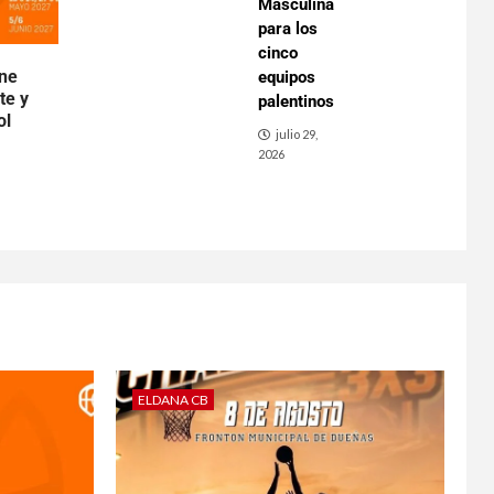
Masculina
para los
cinco
ene
equipos
te y
palentinos
ol
julio 29,
2026
ELDANA CB