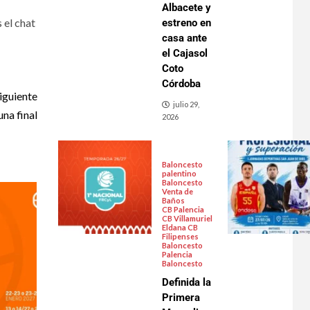
Albacete y
 el chat
estreno en
casa ante
el Cajasol
Coto
Córdoba
iguiente
julio 29,
na final
2026
Baloncesto
palentino
Baloncesto
Venta de
Baños
CB Palencia
CB Villamuriel
Eldana CB
Filipenses
Baloncesto
Palencia
Baloncesto
Definida la
Primera