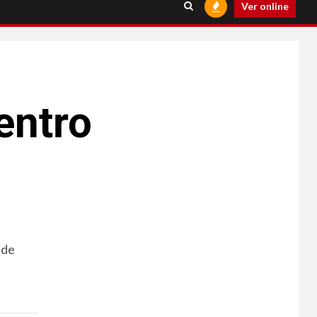
Ver online
entro
 de