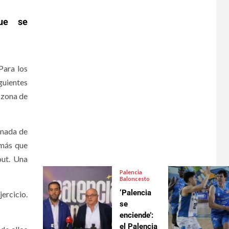
Para los
guientes
 zona de
rnada de
 más que
out. Una
Palencia
Baloncesto
‘Palencia
ercicio.
se
enciende’:
el Palencia