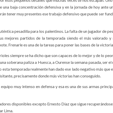
por esos pequeños detalles que muchas veces se nos escapan. Uno 
te una baja concentración defensiva y en la jornada de hoy ante u
erán tener muy presentes ese trabajo defensivo que puede ser fun
uténtica pesadilla para los palentinos. La falta de un jugador de pe
 sus mejores partidos de la temporada siendo el más valorado 
e. Frenarle es una de la tareas para poner las bases de la victoria
ioles siempre se ha dicho que son capaces de lo mejor y de lo peor
una soberana paliza a Huesca, a Ourense la semana pasada, ser el 
 esta temporada realmente han dado ese lado negativo más que e
isitante, precisamente donde más victorias han conseguido.
n equipo muy intenso en defensa y esa es una de sus armas princip
adores disponibles excepto Ernesto Díaz que sigue recuperándose
ar Lima.