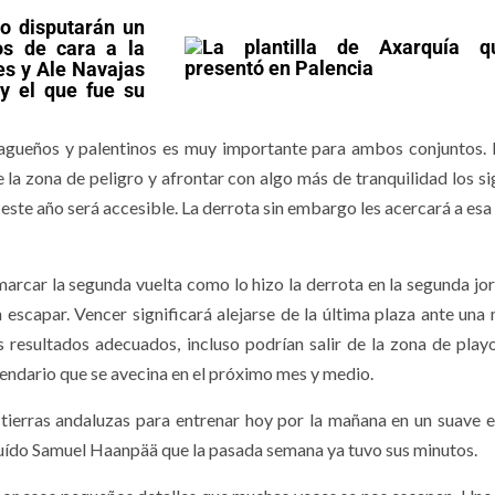
to disputarán un
os de cara a la
es y Ale Navajas
y el que fue su
malagueños y palentinos es muy importante para ambos conjuntos. 
 la zona de peligro y afrontar con algo más de tranquilidad los si
este año será accesible. La derrota sin embargo les acercará a esa
rcar la segunda vuelta como lo hizo la derrota en la segunda jo
 escapar. Vencer significará alejarse de la última plaza ante una
s resultados adecuados, incluso podrían salir de la zona de play
lendario que se avecina en el próximo mes y medio.
ierras andaluzas para entrenar hoy por la mañana en un suave ej
cluído Samuel Haanpää que la pasada semana ya tuvo sus minutos.