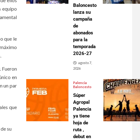
de ellos
Baloncesto
n equipo
lanza su
damental
campaña
de
abonados
so que le
para la
temporada
y máximo
2026-27
.
agosto 7,
. Fueron
2026
único en
Palencia
n un par
Baloncesto
Súper
Agropal
ales que
Palencia
ya tiene
hoja de
 de su
ruta ,
debut en