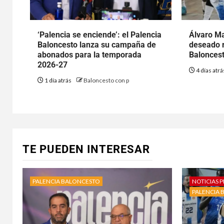
‘Palencia se enciende’: el Palencia
Álvaro Ma
Baloncesto lanza su campaña de
deseado r
abonados para la temporada
Baloncest
2026-27
4 días atr
1 día atrás
Baloncesto con p
TE PUEDEN INTERESAR
PALENCIA BALONCESTO
NOTICIAS P
PALENCIA 