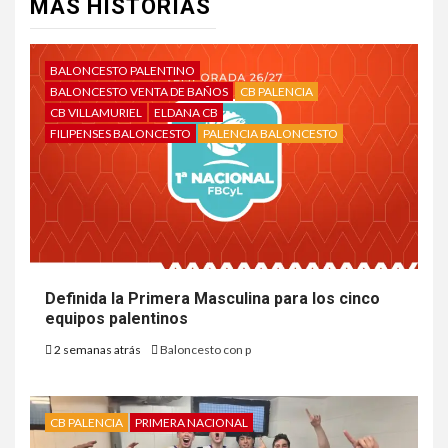
MÁS HISTORIAS
BALONCESTO PALENTINO
BALONCESTO VENTA DE BAÑOS
CB PALENCIA
CB VILLAMURIEL
ELDANA CB
FILIPENSES BALONCESTO
PALENCIA BALONCESTO
Definida la Primera Masculina para los cinco
equipos palentinos
2 semanas atrás
Baloncesto con p
CB PALENCIA
PRIMERA NACIONAL