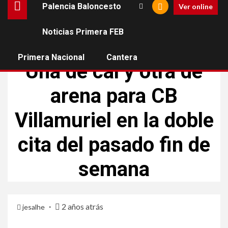
Palencia Baloncesto
Ver online
Noticias Primera FEB
CB VILLAMURIEL
PRIMERA NACIONAL
Primera Nacional
Cantera
Una de cal y otra de
arena para CB
Villamuriel en la doble
cita del pasado fin de
semana
2 años atrás
jesalhe