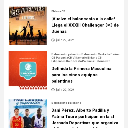
Eldana CB
¡Vuelve el baloncesto a la calle!
Llega el XXXIII Challenger 3×3 de
Dueñas
julio 29, 2026
Baloncesto palentino
Baloncesto Venta de Baños
CB Palencia
CB Villamuriel
Eldana CB
Filipenses Baloncesto
Palencia Baloncesto
Definida la Primera Masculina
para los cinco equipos
palentinos
julio 29, 2026
Baloncesto palentino
Dani Pérez, Alberto Padilla y
Yatma Toure participan en la «I
Jornada Deportiva» que organiza