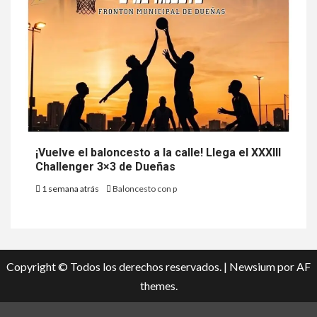
¡Vuelve el baloncesto a la calle! Llega el XXXIII
Challenger 3×3 de Dueñas
1 semana atrás
Baloncesto con p
Copyright © Todos los derechos reservados.
|
Newsium
por AF
themes.