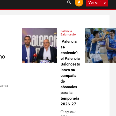
Ver online
Palencia
Baloncesto
‘Palencia
se
enciende’:
no
el Palencia
Baloncesto
lanza su
campaña
de
elama
abonados
para la
temporada
2026-27
agosto 7,