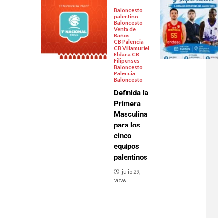
Baloncesto
palentino
Baloncesto
Venta de
Baños
CB Palencia
CB Villamuriel
Eldana CB
Filipenses
Baloncesto
Palencia
Baloncesto
Definida la
Primera
Masculina
para los
cinco
equipos
palentinos
julio 29,
2026