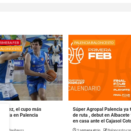
RIMERA FEB
PALENCIA BALONCESTO
BALONCESTO
rtínez, el cupo más
Súper Agropal Palencia ya 
ecala en Palencia
de ruta , debut en Albacete
to.
en casa ante el Cajasol Co
ás
Bauhauss
1 semana atrás
Baloncesto con