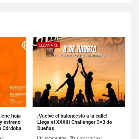
ELDANA CB
tiene hoja
¡Vuelve el baloncesto a la calle!
 y estreno
Llega el XXXIII Challenger 3×3 de
to Córdoba
Dueñas
 p
1 semana atrás
Baloncesto con p