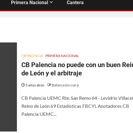
Primera Nacional
Cantera
CB PALENCIA
PRIMERA NACIONAL
CB Palencia no puede con un buen Rei
de León y el arbitraje
5 años atrás
Baloncesto con p
CB Palencia UEMC Rte. San Remo 64 - Levidrio Villac
Reino de León 69 Estadísticas FBCYL Anotadores CB
Palencia UEMC...