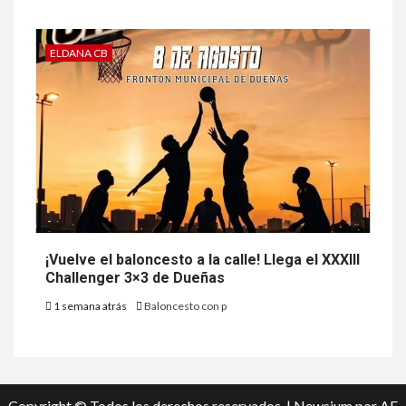
ELDANA CB
¡Vuelve el baloncesto a la calle! Llega el XXXIII
Challenger 3×3 de Dueñas
1 semana atrás
Baloncesto con p
Copyright © Todos los derechos reservados.
|
Newsium
por AF