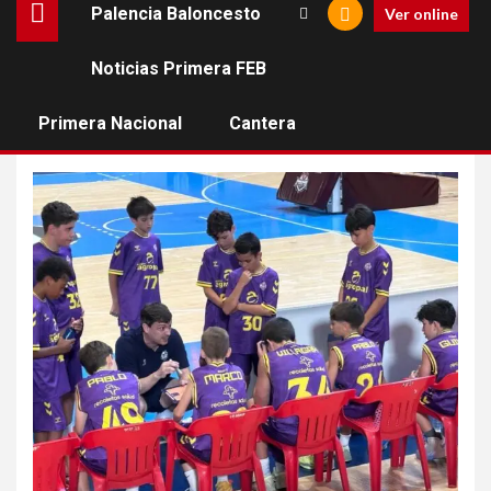
Palencia Baloncesto
Ver online
Noticias Primera FEB
Transportes Óscar Vallejo
Filipenses
Primera Nacional
Cantera