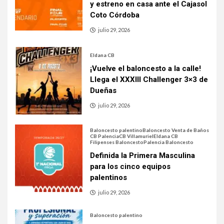
y estreno en casa ante el Cajasol
Coto Córdoba
julio 29, 2026
Eldana CB
¡Vuelve el baloncesto a la calle!
Llega el XXXIII Challenger 3×3 de
Dueñas
julio 29, 2026
Baloncesto palentino
Baloncesto Venta de Baños
CB Palencia
CB Villamuriel
Eldana CB
Filipenses Baloncesto
Palencia Baloncesto
Definida la Primera Masculina
para los cinco equipos
palentinos
julio 29, 2026
Baloncesto palentino