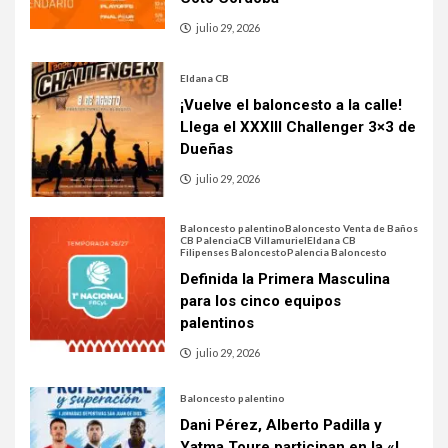
julio 29, 2026
Eldana CB
¡Vuelve el baloncesto a la calle!
Llega el XXXIII Challenger 3×3 de
Dueñas
julio 29, 2026
Baloncesto palentino
Baloncesto Venta de Baños
CB Palencia
CB Villamuriel
Eldana CB
Filipenses Baloncesto
Palencia Baloncesto
Definida la Primera Masculina
para los cinco equipos
palentinos
julio 29, 2026
Baloncesto palentino
Dani Pérez, Alberto Padilla y
Yatma Toure participan en la «I