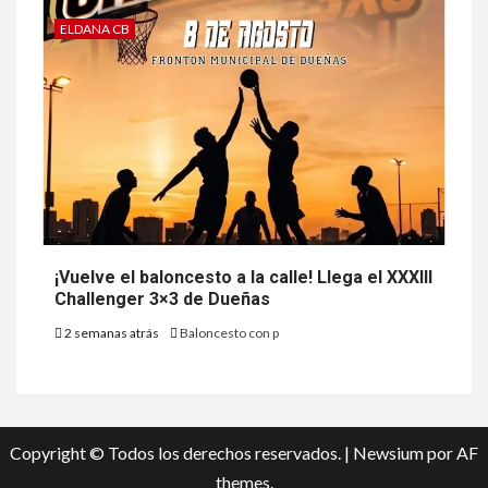
ELDANA CB
¡Vuelve el baloncesto a la calle! Llega el XXXIII
Challenger 3×3 de Dueñas
2 semanas atrás
Baloncesto con p
Copyright © Todos los derechos reservados.
|
Newsium
por AF
themes.